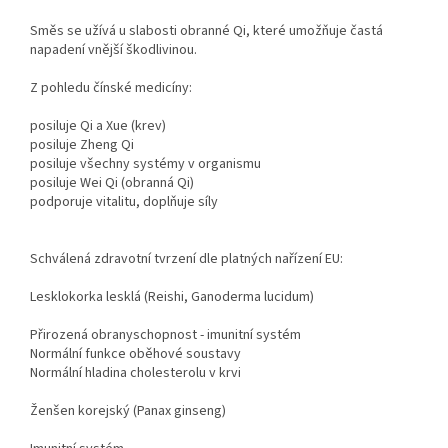
Směs se užívá u slabosti obranné Qi, které umožňuje častá
napadení vnější škodlivinou.
Z pohledu čínské medicíny:
posiluje Qi a Xue (krev)
posiluje Zheng Qi
posiluje všechny systémy v organismu
posiluje Wei Qi (obranná Qi)
podporuje vitalitu, doplňuje síly
Schválená zdravotní tvrzení dle platných nařízení EU:
Lesklokorka lesklá (Reishi, Ganoderma lucidum)
Přirozená obranyschopnost - imunitní systém
Normální funkce oběhové soustavy
Normální hladina cholesterolu v krvi
Ženšen korejský (Panax ginseng)