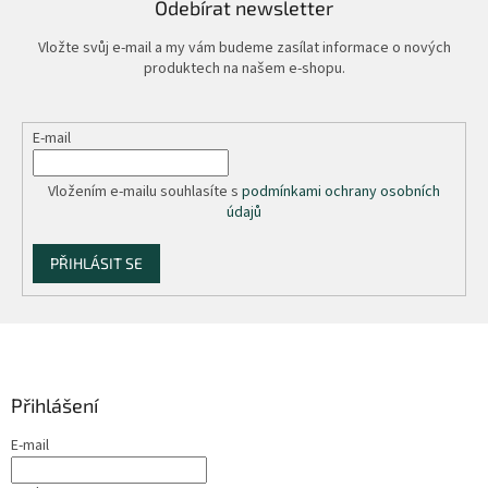
Odebírat newsletter
Vložte svůj e-mail a my vám budeme zasílat informace o nových
produktech na našem e-shopu.
E-mail
Vložením e-mailu souhlasíte s
podmínkami ochrany osobních
údajů
PŘIHLÁSIT SE
Z
á
p
a
Přihlášení
t
E-mail
í