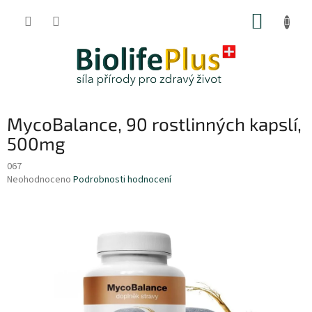
Přejít
NÁKUP
na
obsah
KOŠÍK
MycoBalance, 90 rostlinných kapslí,
500mg
067
Průměrné
Neohodnoceno
Podrobnosti hodnocení
hodnocení
produktu
je
0,0
z
5
hvězdiček.