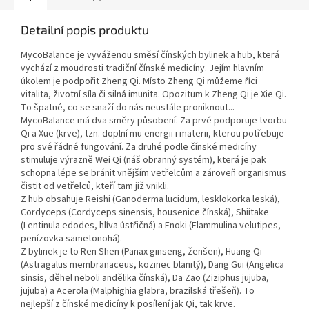
Detailní popis produktu
MycoBalance je vyváženou směsí čínských bylinek a hub, která
vychází z moudrosti tradiční čínské medicíny. Jejím hlavním
úkolem je podpořit Zheng Qi. Místo Zheng Qi můžeme říci
vitalita, životní síla či silná imunita. Opozitum k Zheng Qi je Xie Qi.
To špatné, co se snaží do nás neustále proniknout...
MycoBalance má dva směry působení. Za prvé podporuje tvorbu
Qi a Xue (krve), tzn. doplní mu energii i materii, kterou potřebuje
pro své řádné fungování. Za druhé podle čínské medicíny
stimuluje výrazně Wei Qi (náš obranný systém), která je pak
schopna lépe se bránit vnějším vetřelcům a zároveň organismus
čistit od vetřelců, kteří tam již vnikli.
Z hub obsahuje Reishi (Ganoderma lucidum, lesklokorka leská),
Cordyceps (Cordyceps sinensis, housenice čínská), Shiitake
(Lentinula edodes, hlíva ústřičná) a Enoki (Flammulina velutipes,
penízovka sametonohá).
Z bylinek je to Ren Shen (Panax ginseng, ženšen), Huang Qi
(Astragalus membranaceus, kozinec blanitý), Dang Gui (Angelica
sinsis, děhel neboli andělika čínská), Da Zao (Ziziphus jujuba,
jujuba) a Acerola (Malphighia glabra, brazilská třešeň). To
nejlepší z čínské medicíny k posílení jak Qi, tak krve.