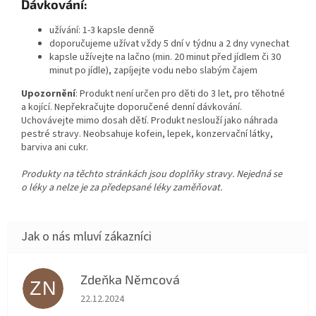
Dávkování:
užívání: 1-3 kapsle denně
doporučujeme užívat vždy 5 dní v týdnu a 2 dny vynechat
kapsle užívejte na lačno (min. 20 minut před jídlem či 30
minut po jídle), zapíjejte vodu nebo slabým čajem
Upozornění
: Produkt není určen pro děti do 3 let, pro těhotné
a kojící. Nepřekračujte doporučené denní dávkování.
Uchovávejte mimo dosah dětí. Produkt neslouží jako náhrada
pestré stravy. Neobsahuje kofein, lepek, konzervační látky,
barviva ani cukr.
Produkty na těchto stránkách jsou doplňky stravy. Nejedná se
o léky a nelze je za předepsané léky zaměňovat.
Zdeňka Němcová
ZN
Hodnocení obchodu je 5 z 5 hvězdiček.
22.12.2024