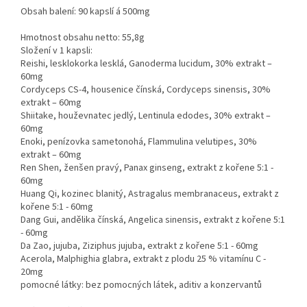
Obsah balení: 90 kapslí á 500mg
Hmotnost obsahu netto: 55,8g
Složení v 1 kapsli:
Reishi, lesklokorka lesklá, Ganoderma lucidum, 30% extrakt –
60mg
Cordyceps CS-4, housenice čínská, Cordyceps sinensis, 30%
extrakt – 60mg
Shiitake, houževnatec jedlý, Lentinula edodes, 30% extrakt –
60mg
Enoki, penízovka sametonohá, Flammulina velutipes, 30%
extrakt – 60mg
Ren Shen, ženšen pravý, Panax ginseng, extrakt z kořene 5:1 -
60mg
Huang Qi, kozinec blanitý, Astragalus membranaceus, extrakt z
kořene 5:1 - 60mg
Dang Gui, andělika čínská, Angelica sinensis, extrakt z kořene 5:1
- 60mg
Da Zao, jujuba, Ziziphus jujuba, extrakt z kořene 5:1 - 60mg
Acerola, Malphighia glabra, extrakt z plodu 25 % vitamínu C -
20mg
pomocné látky: bez pomocných látek, aditiv a konzervantů