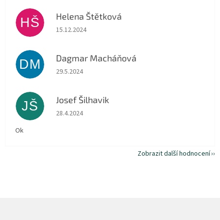
Helena Štětková
HŠ
Hodnocení obchodu je 5 z 5 hvězdiček.
15.12.2024
Dagmar Macháňová
DM
Hodnocení obchodu je 5 z 5 hvězdiček.
29.5.2024
Josef Šilhavik
JŠ
Hodnocení obchodu je 5 z 5 hvězdiček.
28.4.2024
Ok
Zobrazit další hodnocení