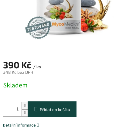
390 Kč
/ ks
348 Kč bez DPH
Měrná
Skladem
cena:
Přidat do košíku
Detailní informace