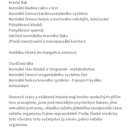
Krevní tlak
Normální hladina cukru v krvi
Normální činnost kardiovaskulárního systému
Normální činnost ledvin a močového měchýře, Vylučování
Pohyblivost kloubů
Pohyblivost spermií
Udržení normálního krevního tlaku
(Před) menstruační a menopauzální komfort
Andělika čínská (Archangelica sinensis)
Osvěžení těla
Normální stav kloubů a chrupavek - metabolismus
Normální činnost urogenitálního systému žen
Normální funkce krevního systému - transport kyslíku
Antioxidant
Únavové stavy a oslabená imunita mají mnoho společných příčin:
moc pracujeme, jsme pod neustálým psychickým tlakem, jíme
nekvalitní potraviny, skladba našeho jídelníčku neodpovídá stavu
našeho organismu či jíme nepravidelně. Podle čínské medicíny
toto všechno toto vyčerpává Qi a krev, palivo našeho
organismu.