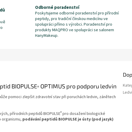
Odborné poradenství
idů
Poskytujeme odborné poradenství pro přírodní
peptidy, pro tradiční čínskou medicínu ve
ově
spolupráci přímo s výrobci. Poradenství pro
ro
produkty MAQPRO ve spolupráci se salonem
HanyMakeup.
Dop
eptid BIOPULSE
OPTIMUS pro podporu ledvin
Kate
®
Ledv
 může pomoci zlepšit zdravotní stav při poruchách ledvin, zánětech
®
kých, přírodních peptidů BIOPULSE
pro dosažení biologické
o organismu,
podávání peptidů BIOPULSE je ústy (pod jazyk)