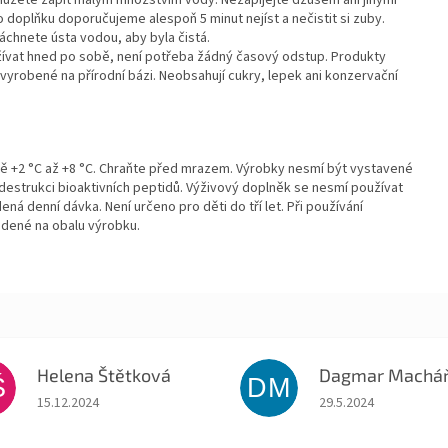
o doplňku doporučujeme alespoň 5 minut nejíst a nečistit si zuby.
láchnete ústa vodou, aby byla čistá.
ívat hned po sobě, není potřeba žádný časový odstup. Produkty
vyrobené na přírodní bázi. Neobsahují cukry, lepek ani konzervační
otě +2 °C až +8 °C. Chraňte před mrazem. Výrobky nesmí být vystavené
 destrukci bioaktivních peptidů. Výživový doplněk se nesmí používat
á denní dávka. Není určeno pro děti do tří let. Při používání
dené na obalu výrobku.
Helena Štětková
Š
DM
Hodnocení obchodu je 5 z 5 hvězdiček.
Hodnocení obchodu je
15.12.2024
29.5.2024