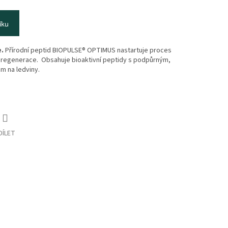
íku
e.
Přírodní peptid BIOPULSE® OPTIMUS nastartuje proces
 regenerace. Obsahuje bioaktivní peptidy s podpůrným,
m na ledviny.
DÍLET