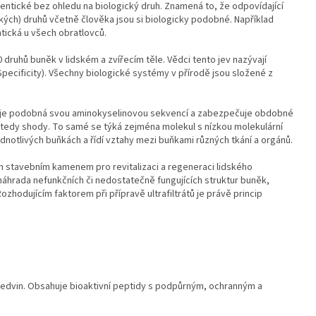
entické bez ohledu na biologický druh. Znamená to, že odpovídající
ckých) druhů včetně člověka jsou si biologicky podobné. Například
ntická u všech obratlovců.
druhů buněk v lidském a zvířecím těle. Vědci tento jev nazývají
Specificity). Všechny biologické systémy v přírodě jsou složené z
si je podobná svou aminokyselinovou sekvencí a zabezpečuje obdobné
, tedy shody. To samé se týká zejména molekul s nízkou molekulární
dnotlivých buňkách a řídí vztahy mezi buňkami různých tkání a orgánů.
ým stavebním kamenem pro revitalizaci a regeneraci lidského
 náhrada nefunkčních či nedostatečně fungujících struktur buněk,
ozhodujícím faktorem při přípravě ultrafiltrátů je právě princip
h ledvin. Obsahuje bioaktivní peptidy s podpůrným, ochranným a