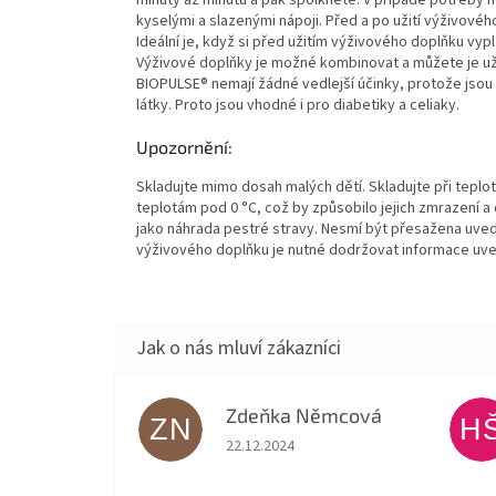
kyselými a slazenými nápoji. Před a po užití výživovéh
Ideální je, když si před užitím výživového doplňku vyp
Výživové doplňky je možné kombinovat a můžete je už
BIOPULSE® nemají žádné vedlejší účinky, protože jsou 
látky. Proto jsou vhodné i pro diabetiky a celiaky.
Upozornění:
Skladujte mimo dosah malých dětí. Skladujte při tepl
teplotám pod 0 °C, což by způsobilo jejich zmrazení a
jako náhrada pestré stravy. Nesmí být přesažena uveden
výživového doplňku je nutné dodržovat informace uve
Zdeňka Němcová
ZN
H
Hodnocení obchodu je 5 z 5 hvězdiček.
22.12.2024