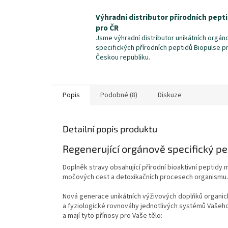
Výhradní distributor přírodních pept
pro ČR
Jsme výhradní distributor unikátních orgán
specifických přírodních peptidů Biopulse p
Českou republiku.
Popis
Podobné (8)
Diskuze
Detailní popis produktu
Regenerující orgánově specifický p
Doplněk stravy obsahující přírodní bioaktivní peptidy
močových cest a detoxikačních procesech organismu.
Nová generace unikátních výživových doplňků organic
a fyziologické rovnováhy jednotlivých systémů Vašeh
a
mají tyto přínosy pro Vaše tělo: