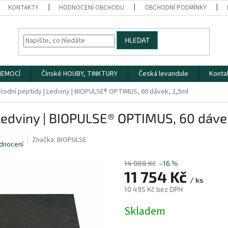
KONTAKTY
HODNOCENÍ OBCHODU
OBCHODNÍ PODMÍNKY
HLEDAT
 NEMOCÍ
Čínské HOUBY, TINKTURY
Česká levandule
Konta
írodní peptidy | Ledviny | BIOPULSE® OPTIMUS, 60 dávek, 2,5ml
| Ledviny | BIOPULSE® OPTIMUS, 60 dáve
Značka:
BIOPULSE
dnocení
14 088 Kč
–16 %
11 754 Kč
/ ks
10 495 Kč bez DPH
Měrná
Skladem
cena: