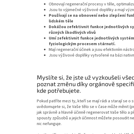
Obnovují regenerační procesy v těle, optimalizu
Jsou to výjimečné výživové doplňky a mají vý
Používají se na obnovení nebo zlepšení fun
lidském těle
Dokážou zefektivnit funkce jednotlivých s
různých škodlivých vlivů
Umí zefektivnit funkce jednotlivých systém
fyziologickým procesem stárnutí.
Mají regenerační účinek a jsou efektivním nást
Jsou výživové doplňky vytvořené na bázi nativníc
Myslíte si, že jste už vyzkoušeli 
poznat změnu díky orgánově specif
kde potřebujete.
Pokud patříte mezi ty, kteří se mají rádi a starají se o
uvědomujete si, že Vaše tělo se v čase může měnit (prod
jak správně a hlavně účinně regenerovat Vaše tělo a p
spousty způsobů a jejich účinnost můžete posoudit ne
nic nefunguje.