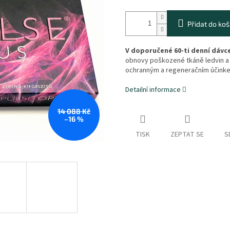
Přidat do koš
V doporučené 60-ti denní dávc
obnovy poškozené tkáně ledvin a
ochranným a regeneračním účinke
Detailní informace
14 088 Kč
–16 %
TISK
ZEPTAT SE
S