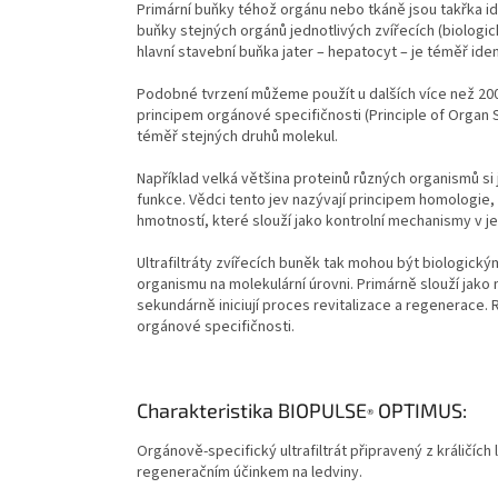
Primární buňky téhož orgánu nebo tkáně jsou takřka id
buňky stejných orgánů jednotlivých zvířecích (biologi
hlavní stavební buňka jater – hepatocyt – je téměř ide
Podobné tvrzení můžeme použít u dalších více než 200 
principem orgánové specifičnosti (Principle of Organ 
téměř stejných druhů molekul.
Například velká většina proteinů různých organismů 
funkce. Vědci tento jev nazývají principem homologie
hmotností, které slouží jako kontrolní mechanismy v je
Ultrafiltráty zvířecích buněk tak mohou být biologick
organismu na molekulární úrovni. Primárně slouží jako
sekundárně iniciují proces revitalizace a regenerace. R
orgánové specifičnosti.
Charakteristika BIOPULSE
OPTIMUS:
®
Orgánově-specifický ultrafiltrát připravený z králičíc
regeneračním účinkem na ledviny.