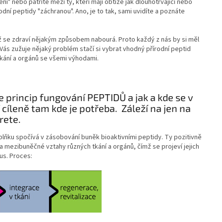
šení" nebo patříte mezi ty, kteří mají obtíže jak dlouhotrvající nebo
dní peptidy "záchranou". Ano, je to tak, sami uvidíte a poznáte
 se zdraví nějakým způsobem nabourá. Proto každý z nás by si měl
Vás zužuje nějaký problém stačí si vybrat vhodný přírodní peptid
kání a orgánů se všemi výhodami.
e princip fungování PEPTIDŮ a jak a kde se v
 cíleně tam kde je potřeba. Záleží na jen na
rete.
lňku spočívá v zásobování buněk bioaktivními peptidy. Ty pozitivně
a mezibuněčné vztahy různých tkání a orgánů, čímž se projeví jejich
us. Proces: