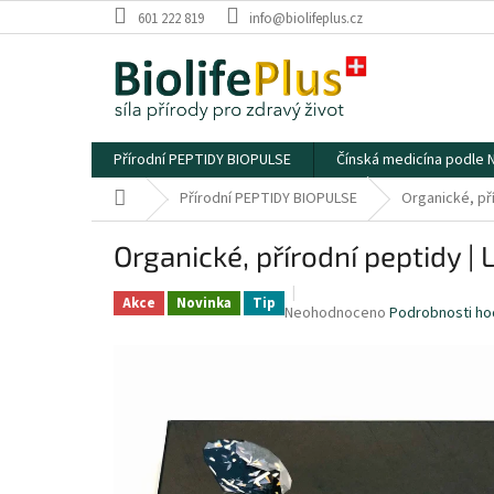
Přejít
601 222 819
info@biolifeplus.cz
na
obsah
Přírodní PEPTIDY BIOPULSE
Čínská medicína podle
Domů
Přírodní PEPTIDY BIOPULSE
Organické, př
Organické, přírodní peptidy 
Akce
Novinka
Tip
Průměrné
Neohodnoceno
Podrobnosti ho
hodnocení
produktu
je
0,0
z
5
hvězdiček.