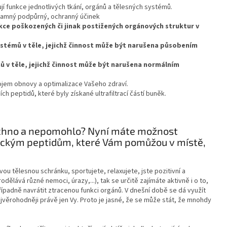
jí funkce jednotlivých tkání, orgánů a tělesných systémů.
znamný podpůrný, ochranný účinek
kce poškozených či jinak postižených orgánových struktur v
ystémů v těle, jejichž činnost může být narušena působením
ů v těle, jejichž činnost může být narušena normálním
rojem obnovy a optimalizace Vašeho zdraví.
h peptidů, které byly získané ultrafiltrací částí buněk.
všechno a nepomohlo? Nyní máte možnost
ickým peptidům, které Vám pomůžou v místě,
 svou tělesnou schránku, sportujete, relaxujete, jste pozitivní a
ělává různé nemoci, úrazy,...), tak se určitě zajímáte aktivně i o to,
řípadně navrátit ztracenou funkci orgánů. V dnešní době se dá využít
jvěrohodněji právě jen Vy. Proto je jasné, že se může stát, že mnohdy