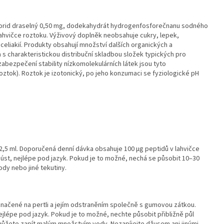
chlorid draselný 0,50 mg, dodekahydrát hydrogenfosforečnanu sodného
ahvičce roztoku. Výživový doplněk neobsahuje cukry, lepek,
 celiakií. Produkty obsahují množství dalších organických a
 s charakteristickou distribuční skladbou složek typických pro
 zabezpečení stability nízkomolekulárních látek jsou tyto
ztok). Roztok je izotonický, po jeho konzumaci se fyziologické pH
.
 2,5 ml. Doporučená denní dávka obsahuje 100 µg peptidů v lahvičce
o úst, nejlépe pod jazyk. Pokud je to možné, nechá se působit 10–30
dy nebo jiné tekutiny.
značené na pertli a jejím odstraněním společně s gumovou zátkou.
ejlépe pod jazyk. Pokud je to možné, nechte působit přibližně půl
můžete zapít malým množstvím vody. Nezapíjejte džusem ani jinými