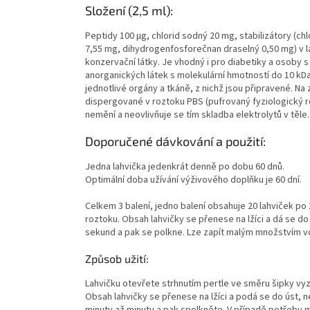
Složení (2,5 ml):
Peptidy 100 µg, chlorid sodný 20 mg, stabilizátory (
7,55 mg, dihydrogenfosforečnan draselný 0,50 mg) v l
konzervační látky. Je vhodný i pro diabetiky a osoby s
anorganických látek s molekulární hmotností do 10 kDa
jednotlivé orgány a tkáně, z nichž jsou připravené. Na
dispergované v roztoku PBS (pufrovaný fyziologický ro
nemění a neovlivňuje se tím skladba elektrolytů v těle
Doporučené dávkování a použití:
Jedna lahvička jedenkrát denně po dobu 60 dnů.
Optimální doba užívání výživového doplňku je 60 dní.
Celkem 3 balení, jedno balení obsahuje 20 lahviček po
roztoku. Obsah lahvičky se přenese na lžíci a dá se d
sekund a pak se polkne. Lze zapít malým množstvím vo
Způsob užití:
Lahvičku otevřete strhnutím pertle ve směru šipky vy
Obsah lahvičky se přenese na lžíci a podá se do úst, n
minuty až minutu a pak spolkněte. V případě potřeby 