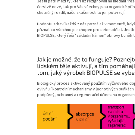
Jestli patří mezi ty, kteří už rezignovali na hledání "ře
čerstvě nové, tak pro Vás všechny jsou organické příro
skutečný rozdíl, naše zkušenosti to jen potvrzují.
Hodnotu zdraví každý z nás pozná až v momentě, když
přiznat co všechno je schopen pro sebe udělat. Jestli 
BIOPULSE, který řeší "základní kámen" obnovy buněk t
Jak je možné, že to funguje? Poznejt
lidském těle aktivují, a tím pomáhají
tom, jaký výrobek BIOPULSE se vybe
Biologický proces aktivovaný použitím výživového dop
ovlivňují kontrolní mechanismy v jednotlivých buňkách 
podpůrný, ochranný a regenerační účinek na organism