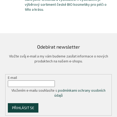
p
výběrový sortiment české BIO kosmetiky pro péči o
i
tělo a krásu.
s
u
Odebírat newsletter
Vložte svůj e-mail a my vám budeme zasílat informace o nových
produktech na našem e-shopu.
E-mail
Vložením e-mailu souhlasíte s
podmínkami ochrany osobních
údajů
PŘIHLÁSIT SE