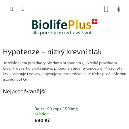
Přejít
NÁKUP
na
obsah
KOŠÍK
Hypotenze – nízký krevní tlak
Je výsledkem prázdnoty Sleziny s propadem Qi. Vzniká prázdnota
krve. Provází ho trvalá únava, případně studené končetiny. Prázdnota
krve oslabuje Ledviny, objevuje se zimomřivost. Je třeba posílit Slezinu
a zvednout Qi.
Nejprodávanější
Reishi, 90 kapslí, 500mg
Skladem
690 Kč