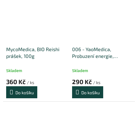
MycoMedica, BIO Reishi
006 - YaoMedica,
prášek, 100g
Probuzení energie,
tinktura 50 ml
Skladem
Skladem
360 Kč
290 Kč
/ ks
/ ks
Do košíku
Do košíku