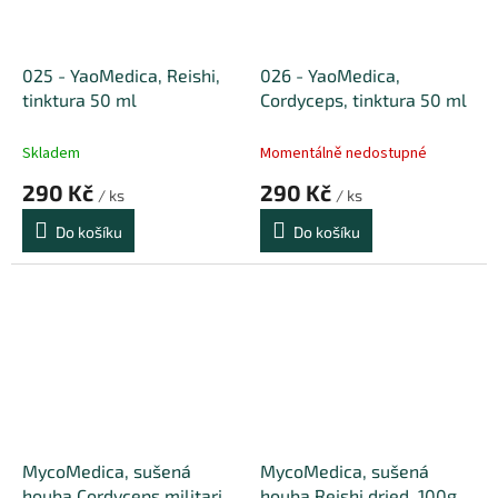
025 - YaoMedica, Reishi,
026 - YaoMedica,
tinktura 50 ml
Cordyceps, tinktura 50 ml
Skladem
Momentálně nedostupné
290 Kč
290 Kč
/ ks
/ ks
Do košíku
Do košíku
MycoMedica, sušená
MycoMedica, sušená
houba Cordyceps militaris
houba Reishi dried, 100g