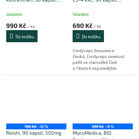
500mg
500mg
Skladem
Skladem
990 Kč
690 Kč
/ ks
/ ks
Do košíku
Do košíku
Cordyceps (housenice
čínská, Cordyceps sinensis)
patřil ve starověké Číně
a Tibetu k nejcennějším
houbám využívaným
k harmonizaci duše i těla. Tato
cizopasná houba je
bohatým zdrojem betaglukanů,
minerálů, stopových prvků
i vitamínů.
790 Kč
–12 %
399 Kč
–9 %
Reishi, 90 kapslí, 500mg
MycoMedica, BIO