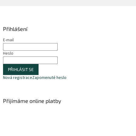
Z
á
p
a
Přihlášení
t
E-mail
í
Heslo
PŘIHLÁSIT SE
Nová registrace
Zapomenuté heslo
Přijímáme online platby