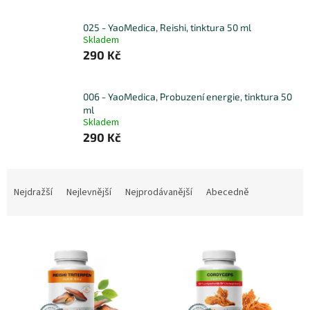
025 - YaoMedica, Reishi, tinktura 50 ml
Skladem
290 Kč
006 - YaoMedica, Probuzení energie, tinktura 50
ml
Skladem
290 Kč
Ř
a
Nejdražší
Nejlevnější
Nejprodávanější
Abecedně
z
e
V
n
ý
í
p
p
i
r
s
o