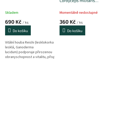
Cordyceps militaris
prášek, 100g
Skladem
Momentálně nedostupné
690 Kč
360 Kč
/ ks
/ ks
Do košíku
Do košíku
Vitální houba Reishi (lesklokorka
lesklá, Ganoderma
lucidum) podporuje přirozenou
obranyschopnost a vitalitu, přispívá
k udržení normální funkce
oběhového
systému a zároveň pomáhá
k udržení normální
hladiny cholesterolu přírodní
cestou. Reishi
zpracováváme dvojitou
extrakcí.