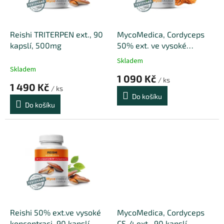
p
d
r
u
o
k
d
t
Reishi TRITERPEN ext., 90
MycoMedica, Cordyceps
u
ů
kapslí, 500mg
50% ext. ve vysoké
k
koncentraci v kapslích, 90
Skladem
Průměrné
t
kapslí, 500mg
Skladem
hodnocení
1 090 Kč
ů
/ ks
produktu
1 490 Kč
/ ks
je
Do košíku
4,0
Do košíku
z
5
hvězdiček.
Reishi 50% ext.ve vysoké
MycoMedica, Cordyceps
koncentraci, 90 kapslí,
CS-4 ext., 90 kapslí,