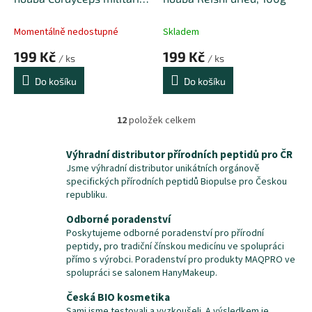
dried, 100g
Momentálně nedostupné
Skladem
199 Kč
199 Kč
/ ks
/ ks
Do košíku
Do košíku
12
položek celkem
O
v
l
Výhradní distributor přírodních peptidů pro ČR
á
Jsme výhradní distributor unikátních orgánově
d
specifických přírodních peptidů Biopulse pro Českou
a
republiku.
c
í
Odborné poradenství
p
Poskytujeme odborné poradenství pro přírodní
r
peptidy, pro tradiční čínskou medicínu ve spolupráci
v
přímo s výrobci. Poradenství pro produkty MAQPRO ve
k
spolupráci se salonem HanyMakeup.
y
Česká BIO kosmetika
v
ý
Sami jsme testovali a vyzkoušeli. A výsledkem je