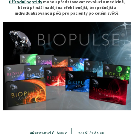
Přírodní peptidy
mohou představovat revoluci v medicíně,
která přináší naději na efektivnější, bezpečnější a
individualizovanou péči pro pacienty po celém světě
.
PŘEDCHOZÍ ČLÁNEK
DALŠÍ ČLÁNEK