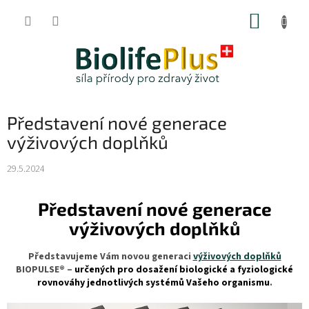
Přejít
NÁKUP
na
obsah
KOŠÍK
Představení nové generace
výživových doplňků
29.5.2024
Představení nové generace
výživových doplňků
Představujeme Vám novou generaci
výživových doplňků
BIOPULSE® –
určených
pro dosažení biologické a fyziologické
rovnováhy jednotlivých systémů Vašeho organismu
.