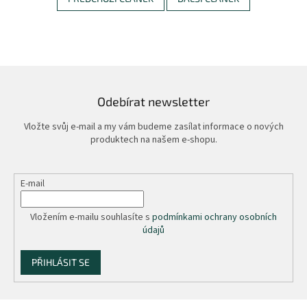
Odebírat newsletter
Vložte svůj e-mail a my vám budeme zasílat informace o nových
produktech na našem e-shopu.
E-mail
Vložením e-mailu souhlasíte s
podmínkami ochrany osobních
údajů
PŘIHLÁSIT SE
Z