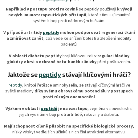
Například v postupu proti rakovině
se peptidy používají
k vývoji
nových imunoterapeutických přístupů
, které stimulují imunitní
systém k boji proti nádorovým buňkám.
V případě artritidy
peptidy
mohou podporovat regeneraci tkání
a zmírňovat zánět
, což vede ke snížení bolestí a zlepšení mobility
pacientů.
V oblasti diabetu peptidy
hrají klíčovou roli
v regulaci hladiny
glukózy v krvi a ochraně beta-buněk slinivky
před poškozením.
Jaktože se
peptidy
stávají klíčovými hráči?
Peptidy
, krátké řetězce aminokyselin, se stávají klíčovými hráči ve
světě medicíny
díky svému obrovskému potenciálu v postupech
proti různým onemocnění
.
Výzkum v oblasti
peptidů
je na vzestupu
, zejména v souvislosti s
jejich využitím v boji proti artritidě, rakoviny a diabetu.
Mají schopnost cíleně působit na specifické biologické procesy
,
nízký výskyt vedlejších účinků z nich činí atraktivní alternativu.