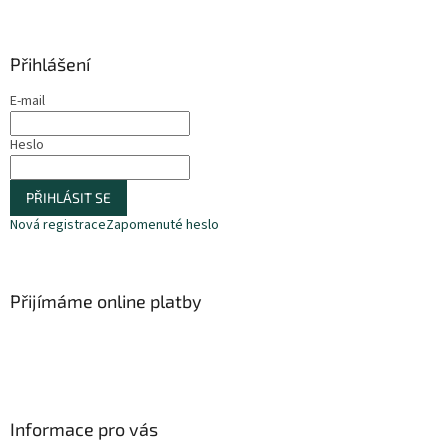
á
p
a
Přihlášení
t
E-mail
í
Heslo
PŘIHLÁSIT SE
Nová registrace
Zapomenuté heslo
Přijímáme online platby
Informace pro vás