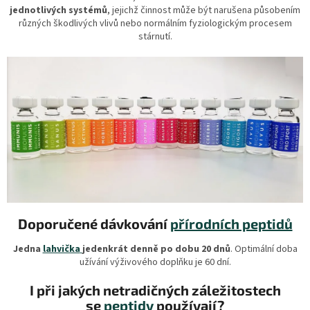
jednotlivých systémů
, jejichž činnost může být narušena působením
různých
škodlivých vlivů nebo normálním fyziologickým procesem
stárnutí.
Doporučené dávkování
přírodních peptidů
Jedna
lahvička
jedenkrát denně po dobu 20 dnů
. Optimální doba
užívání výživového doplňku je 60 dní.
I při jakých netradičných záležitostech
se
peptidy
používají?