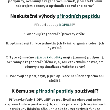
podpůrný, ochranný a regenerační
účinek, jsou efektivním
nástrojem obnovy a optimalizace Vašeho zdraví
.
Neskutečné výhody
přírodních peptidů
Přírodní peptidy
BIOPULSE
®:
A.
obnovují regenerační procesy v těle
.
B.
optimalizují funkce jednotlivých tkání,
orgánů a tělesných
systémů
.
C.
Tyto výjimečné
výživové doplňky
mají významný podpůrný,
ochranný a regenerační
účinek, a jsou efektivním nástrojem
obnovy a optimalizace Vašeho zdraví
.
D.
Podávají se pod jazyk, jejich aplikace není nebezpečná ani
složitá
.
K čemu se
přírodní peptidy
používají?
Přípravky řady BIOPULSE® se používají na obnovení nebo
zlepšení funkce poškozených, či jinak postižených orgánových
struktur v lidském těle
, kde
dokážou zefektivnit funkce