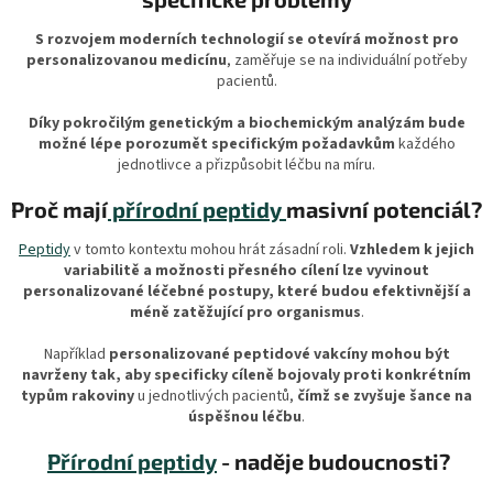
S rozvojem moderních technologií se otevírá možnost pro
personalizovanou medicínu
, zaměřuje se na individuální potřeby
pacientů.
Díky pokročilým genetickým a biochemickým analýzám bude
možné lépe porozumět specifickým požadavkům
každého
jednotlivce a přizpůsobit léčbu na míru.
Proč mají
přírodní peptidy
masivní potenciál?
Peptidy
v tomto kontextu mohou hrát zásadní roli.
Vzhledem k jejich
variabilitě a možnosti přesného cílení lze vyvinout
personalizované léčebné postupy, které budou efektivnější a
méně zatěžující pro organismus
.
Například
personalizované peptidové vakcíny mohou být
navrženy tak, aby specificky cíleně bojovaly proti konkrétním
typům rakoviny
u jednotlivých pacientů,
čímž se zvyšuje šance na
úspěšnou léčbu
.
Přírodní peptidy
- naděje budoucnosti?