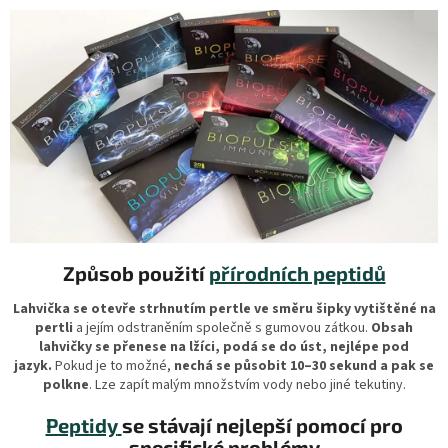
Způsob použití
přírodních peptidů
Lahvička se otevře strhnutím pertle ve směru šipky vytištěné na
pertli
a jejím odstraněním společně s gumovou zátkou.
Obsah
lahvičky se přenese na lžíci, podá se do úst, nejlépe pod
jazyk.
Pokud je to možné,
nechá se působit 10–30 sekund a pak se
polkne
. Lze zapít malým množstvím vody nebo jiné tekutiny.
Peptidy
se stávají nejlepší pomocí pro
specifické problémy