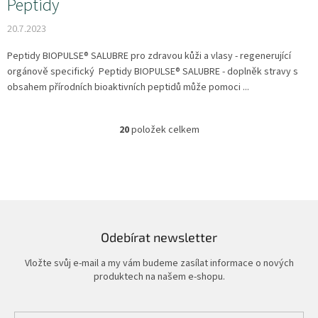
Peptidy
20.7.2023
Peptidy BIOPULSE® SALUBRE pro zdravou kůži a vlasy - regenerující
orgánově specifický Peptidy BIOPULSE® SALUBRE - doplněk stravy s
obsahem přírodních bioaktivních peptidů může pomoci ...
20
položek celkem
O
v
l
á
d
a
c
í
Odebírat newsletter
p
r
Vložte svůj e-mail a my vám budeme zasílat informace o nových
v
produktech na našem e-shopu.
k
y
v