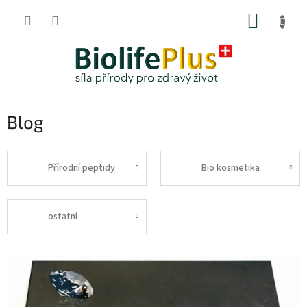
Přejít
NÁKUP
na
obsah
KOŠÍK
Blog
Přírodní peptidy
Bio kosmetika
ostatní
V
ý
p
i