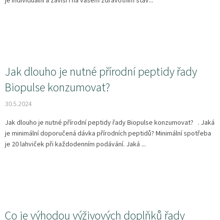
je individuální a závisí i na vašem zdravotním stav...
Jak dlouho je nutné přírodní peptidy řady
Biopulse konzumovat?
30.5.2024
Jak dlouho je nutné přírodní peptidy řady Biopulse konzumovat? . Jaká
je minimální doporučená dávka přírodních peptidů? Minimální spotřeba
je 20 lahviček při každodenním podávání. Jaká ...
Co je výhodou výživových doplňků řady