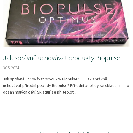
s
č
l
á
n
k
ů
Jak správně uchovávat produkty Biopulse
30.5.2024
Jak správně uchovávat produkty Biopulse? Jak správně
uchovávat přírodní peptidy Biopulse? Přírodní peptidy se skladují mimo
dosah malých dětí. Skladují se při teplot...