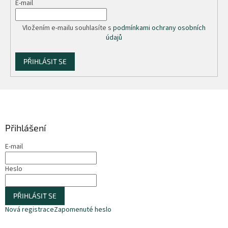
E-mail
ý
p
i
Vložením e-mailu souhlasíte s
podmínkami ochrany osobních
s
údajů
u
PŘIHLÁSIT SE
Z
á
p
a
Přihlášení
t
E-mail
í
Heslo
PŘIHLÁSIT SE
Nová registrace
Zapomenuté heslo