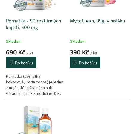
p
d
r
u
o
k
d
t
Pornatka - 90 rostlinných
MycoClean, 99g, v prášku
u
ů
kapslí, 500 mg
k
t
Skladem
Skladem
ů
690 Kč
390 Kč
/ ks
/ ks
Do košíku
Do košíku
Pornatka (pórnatka
kokosová, Poria cocos) je jedna
z nejčastěji užívaných hub
v tradiční čínské medicíně. Díky
své schopnosti odvádět
z organismu Shi (vlhkost)
a zároveň posilovat energii Qi
Sleziny je přidávána do většiny
receptů fytoterapie tradiční
čínské medicíny. Současná
legislativa reguluje uvádění