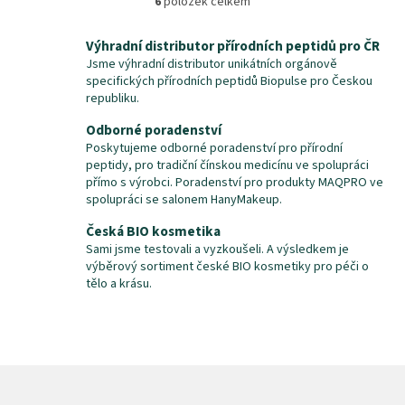
6
položek celkem
O
v
l
Výhradní distributor přírodních peptidů pro ČR
á
Jsme výhradní distributor unikátních orgánově
d
specifických přírodních peptidů Biopulse pro Českou
a
republiku.
c
í
Odborné poradenství
p
Poskytujeme odborné poradenství pro přírodní
r
peptidy, pro tradiční čínskou medicínu ve spolupráci
v
přímo s výrobci. Poradenství pro produkty MAQPRO ve
k
spolupráci se salonem HanyMakeup.
y
Česká BIO kosmetika
v
ý
Sami jsme testovali a vyzkoušeli. A výsledkem je
p
výběrový sortiment české BIO kosmetiky pro péči o
i
tělo a krásu.
s
u