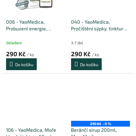
informací o účincích doplňků...
006 - YaoMedica,
040 - YaoMedica,
Probuzení energie,
Pročištění sýpky, tinktura
tinktura 50 ml
50 ml
Skladem
3-7 dní
290 Kč
290 Kč
/ ks
/ ks
Do košíku
Do košíku
219 Kč
–9 %
106 - YaoMedica, Moře
Beránčí sirup 200ml,