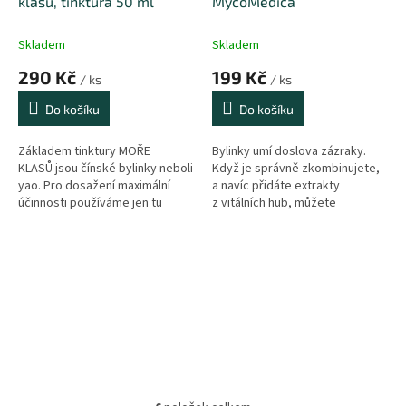
klasů, tinktura 50 ml
MycoMedica
Skladem
Skladem
290 Kč
199 Kč
/ ks
/ ks
Do košíku
Do košíku
Základem tinktury MOŘE
Bylinky umí doslova zázraky.
KLASŮ jsou čínské bylinky neboli
Když je správně zkombinujete,
yao. Pro dosažení maximální
a navíc přidáte extrakty
účinnosti používáme jen tu
z vitálních hub, můžete
nejkvalitnější surovinu
pozitivně podpořit dětský
a hotovou tinkturu již dál
organismus, a to čistě přírodní
neředíme. Tinktura MOŘE
cestou. Řada dětských sirupů
KLASŮ vychází z receptu
MycoMedica je koncipována tak,
tradiční čínské medicíny Shen
aby pomáhala harmonizovat
Ling Bai Zhu San. Současná
různé nerovnováhy dětského
legislativa reguluje uvádění
organismu. Tradiční čínská
informací o účincích doplňků
medicína pomáhá jak dospělým,
stravy. Volně dostupné...
tak i dětem. Už po tisíce let.
Využívá...