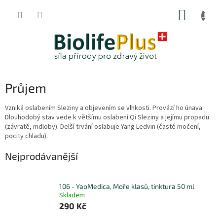
Přejít
NÁKUP
na
obsah
KOŠÍK
Průjem
Vzniká oslabením Sleziny a objevením se vlhkosti. Provází ho únava.
Dlouhodobý stav vede k většímu oslabení Qi Sleziny a jejímu propadu
(závratě, mdloby). Delší trvání oslabuje Yang Ledvin (časté močení,
pocity chladu).
Nejprodávanější
106 - YaoMedica, Moře klasů, tinktura 50 ml
Skladem
290 Kč