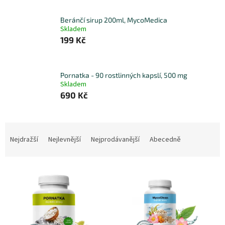
Beránčí sirup 200ml, MycoMedica
Skladem
199 Kč
Pornatka - 90 rostlinných kapslí, 500 mg
Skladem
690 Kč
Ř
a
Nejdražší
Nejlevnější
Nejprodávanější
Abecedně
z
e
V
n
ý
í
p
p
i
r
s
o