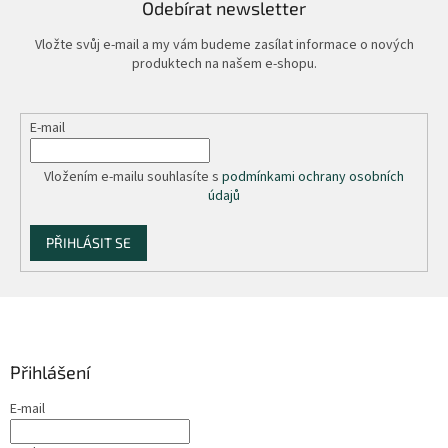
Odebírat newsletter
Vložte svůj e-mail a my vám budeme zasílat informace o nových
produktech na našem e-shopu.
E-mail
Vložením e-mailu souhlasíte s
podmínkami ochrany osobních
údajů
PŘIHLÁSIT SE
Z
á
p
a
Přihlášení
t
E-mail
í