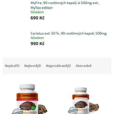
MyFire, 90 rostlinných kapslí, á 500mg ext.,
MyTao edition
Skladem
690 Kč
Coriolus ext. 50 %, 90 rostlinných kapslí, 500mg
Skladem
990 Kč
Ř
a
Nejdražší
Nejlevnější
Nejprodávanější
Abecedně
z
e
V
n
ý
í
p
p
i
r
s
o
p
d