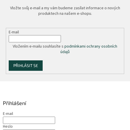
Vložte svůj e-mail a my vám budeme zasílat informace o nových
produktech na našem e-shopu.
E-mail
Vložením e-mailu souhlasíte s
podmínkami ochrany osobních
údajů
PŘIHLÁSIT SE
Z
á
p
a
Přihlášení
t
E-mail
í
Heslo