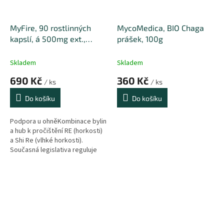
MyFire, 90 rostlinných
MycoMedica, BIO Chaga
kapslí, á 500mg ext.,
prášek, 100g
MyTao edition
Skladem
Skladem
690 Kč
360 Kč
/ ks
/ ks
Do košíku
Do košíku
Podpora u ohněKombinace bylin
a hub k pročištění RE (horkosti)
a Shi Re (vlhké horkosti).
Současná legislativa reguluje
uvádění informací o účincích
doplňků stravy. Volně dostupné
zdroje informací o houbách
a bylinách (herbáře apod.), jež si
vyhledáte např. zde, regulovány
nejsou.