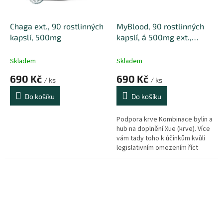
Chaga ext., 90 rostlinných
MyBlood, 90 rostlinných
kapslí, 500mg
kapslí, á 500mg ext.,
MyTao edition
Skladem
Skladem
690 Kč
690 Kč
/ ks
/ ks
Do košíku
Do košíku
Podpora krve Kombinace bylin a
hub na doplnění Xue (krve). Více
vám tady toho k účinkům kvůli
legislativním omezením říct
nesmíme. Můžete se ale ponořit
do samostudia a dohledat si
informace o houbách a bylinách,
které nijak omezené nejsou.
Pokud si přesto nebudete svým
výběrem jisti, využijte naši
bezplatnou Poradnu.