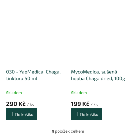
030 - YaoMedica, Chaga,
MycoMedica, sušená
tinktura 50 ml
houba Chaga dried, 100g
Skladem
Skladem
290 Kč
199 Kč
/ ks
/ ks
Do košíku
Do košíku
8
položek celkem
O