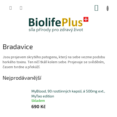
Přejít
NÁKUP
na
obsah
KOŠÍK
Bradavice
Jsou projevem skrytého patogenu, který na sebe vezme podobu
horkého toxinu. Ten ničí tkáň kolem sebe. Projevuje se svěděním,
časem tvrdne a překáží.
Nejprodávanější
MyBlood, 90 rostlinných kapslí, á 500mg ext.,
MyTao edition
Skladem
690 Kč