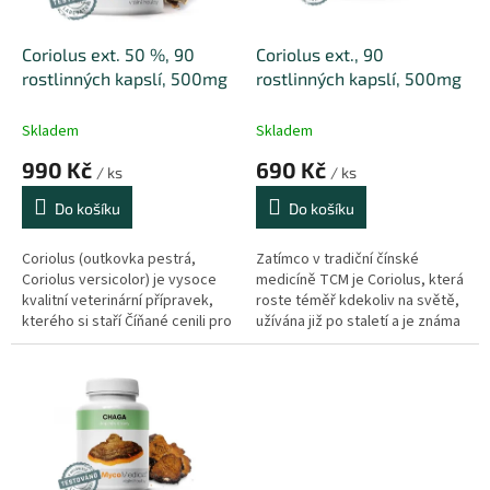
r
u
o
k
d
t
Coriolus ext. 50 %, 90
Coriolus ext., 90
u
ů
rostlinných kapslí, 500mg
rostlinných kapslí, 500mg
k
t
Skladem
Skladem
ů
990 Kč
690 Kč
/ ks
/ ks
Do košíku
Do košíku
Coriolus (outkovka pestrá,
Zatímco v tradiční čínské
Coriolus versicolor) je vysoce
medicíně TCM je Coriolus, která
kvalitní veterinární přípravek,
roste téměř kdekoliv na světě,
kterého si staří Číňané cenili pro
užívána již po staletí a je známa
jeho vitalizující účinky na tělo i
i v lidové medicíně v Jižní
mysl. Coriolus s koncentrací 50
Americe, její využití jako vitální
% polysacharidů, 20 % β-1,3/1,6
houby je v Evropě stále ještě
D-glukanů je extrakt z Coriolu
v plenkách.
s nejvyšší koncentrací
houbových beta glukanů na trhu.
Současná legislativa reguluje
uvádění informací...