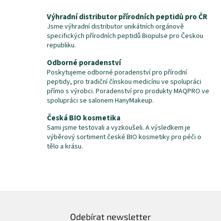
v
l
Výhradní distributor přírodních peptidů pro ČR
á
Jsme výhradní distributor unikátních orgánově
d
specifických přírodních peptidů Biopulse pro Českou
a
republiku.
c
í
Odborné poradenství
p
Poskytujeme odborné poradenství pro přírodní
r
peptidy, pro tradiční čínskou medicínu ve spolupráci
v
přímo s výrobci. Poradenství pro produkty MAQPRO ve
k
spolupráci se salonem HanyMakeup.
y
Česká BIO kosmetika
v
ý
Sami jsme testovali a vyzkoušeli. A výsledkem je
p
výběrový sortiment české BIO kosmetiky pro péči o
i
tělo a krásu.
s
u
Odebírat newsletter