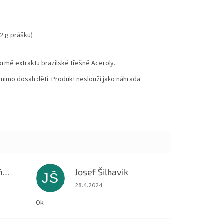
2 g prášku)
formě extraktu brazilské třešně Aceroly.
 mimo dosah dětí. Produkt neslouží jako náhrada
Dagmar Macháňová
Josef Šilhavik
JŠ
 5 z 5 hvězdiček.
Hodnocení obchodu je 5 z 5 hvězdiček.
28.4.2024
Ok