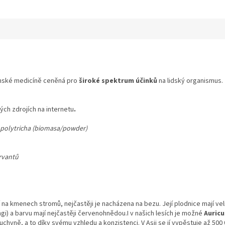
 čínské medicíně ceněná pro
široké spektrum účinků
na lidský organismus. 
ých zdrojích na internetu
.
a polytricha (biomasa/powder)
rvantů
na kmenech stromů, nejčastěji je nacházena na bezu. Její plodnice mají vel
ungi) a barvu mají nejčastěji červenohnědou.I v našich lesích je možné
Auricu
chyně, a to díky svému vzhledu a konzistenci. V Asii se jí vypěstuje až 500 