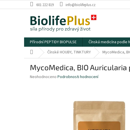
Přejít
601 222 819
info@biolifeplus.cz
na
obsah
Přírodní PEPTIDY BIOPULSE
Čínská medicína podle
Domů
Čínské HOUBY, TINKTURY
MycoMedica, BIO
MycoMedica, BIO Auricularia 
Průměrné
Neohodnoceno
Podrobnosti hodnocení
hodnocení
produktu
je
0,0
z
5
hvězdiček.