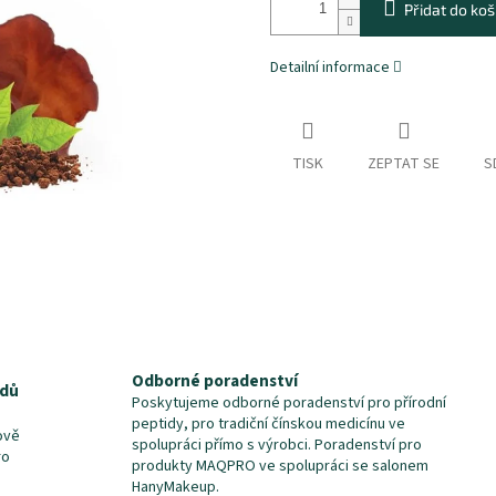
Přidat do koš
Detailní informace
TISK
ZEPTAT SE
S
Odborné poradenství
idů
Poskytujeme odborné poradenství pro přírodní
peptidy, pro tradiční čínskou medicínu ve
ově
spolupráci přímo s výrobci. Poradenství pro
ro
produkty MAQPRO ve spolupráci se salonem
HanyMakeup.