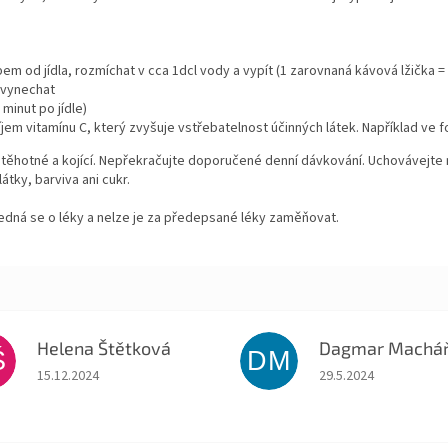
m od jídla, rozmíchat v cca 1dcl vody a vypít (1 zarovnaná kávová lžička = 
 vynechat
 minut po jídle)
íjem vitamínu C, který zvyšuje vstřebatelnost účinných látek. Například ve 
pro těhotné a kojící. Nepřekračujte doporučené denní dávkování. Uchovávejte
tky, barviva ani cukr.
jedná se o léky a nelze je za předepsané léky zaměňovat.
Helena Štětková
Š
DM
Hodnocení obchodu je 5 z 5 hvězdiček.
Hodnocení obchodu je
15.12.2024
29.5.2024