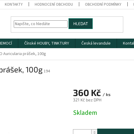
KONTAKTY
HODNOCENÍ OBCHODU
OBCHODNÍ PODMÍNKY
HLEDAT
 NEMOCÍ
Čínské HOUBY, TINKTURY
Česká levandule
Konta
 Auricularia prášek, 100g
prášek, 100g
194
360 Kč
/ ks
321 Kč bez DPH
Měrná
Skladem
cena: