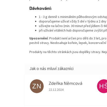
Dávkování:
1 - 3 g denně s minimálním půlhodinovým odstupe
doporučujeme užívat vždy 5 dní v týdnu a 2 dny
užívejte na lačno (min. 30 minut před jídlem či 60
při užívání vitálních hub doporučujeme zvýšit př
Upozornění
: Produkt není určen pro děti do 3 let, 
pestré stravy. Neobsahuje kofein, lepek, konzervační lá
Produkty na těchto stránkách jsou doplňky stravy. Ne
Zdeňka Němcová
ZN
H
Hodnocení obchodu je 5 z 5 hvězdiček.
22.12.2024