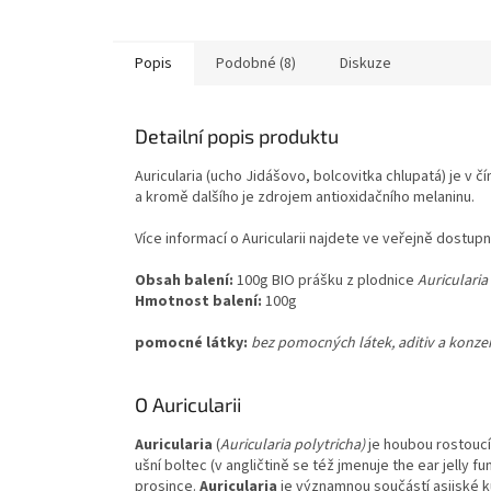
Popis
Podobné (8)
Diskuze
Detailní popis produktu
Auricularia (ucho Jidášovo, bolcovitka chlupatá) je v
a kromě dalšího je zdrojem antioxidačního melaninu.
Více informací o Auricularii najdete ve veřejně dostupn
Obsah balení:
100g BIO prášku z plodnice
Auriculari
Hmotnost balení:
100g
pomocné látky:
bez pomocných látek, aditiv a konze
O Auricularii
Auricularia
(
Auricularia polytricha)
je houbou rostoucí 
ušní boltec (v angličtině se též jmenuje the ear jelly f
prosince.
Auricularia
je významnou součástí asijské ku