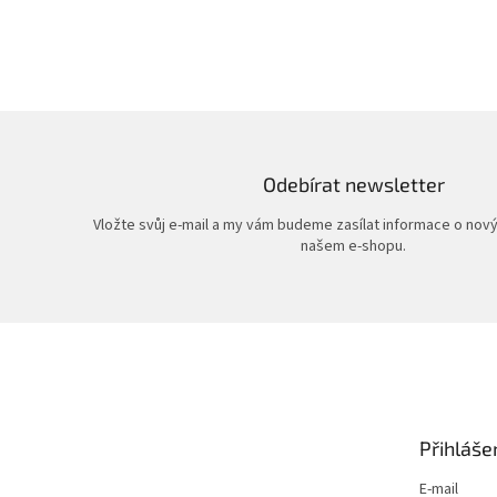
Odebírat newsletter
Vložte svůj e-mail a my vám budeme zasílat informace o nov
našem e-shopu.
Z
á
p
a
t
Přihláše
í
E-mail