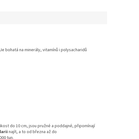
Je bohatá na minerály, vitamínů i polysacharidů
ikost do 10 cm, jsou pružné a poddajné, připomínají
larii
najít, a to od března až do
000 tun.