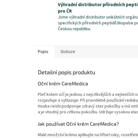
Výhradní distributor přírodních pept
pro ČR
Jsme výhradní distributor unikátních orgán
specifických přírodních peptidů Biopulse p
Českou republiku.
Popis
Diskuze
Detailní popis produktu
Oční krém CareMedica
Pleť kolem očí je jednou z nejcitlivějších a nejtenčíc
rozjasňuje a vyhlazuje. Při pravidelné používání redu
Houba reishi podporuje zdravý stav pokožky a má oml
a je vhodný pro citlivou pokožku. Udržuje vysokou elast
Jak používat Oční krém CareMedica?
Malé množství krému aplikujte na hřbet ruky, rozetře