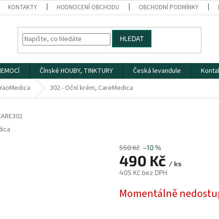
KONTAKTY
HODNOCENÍ OBCHODU
OBCHODNÍ PODMÍNKY
HLEDAT
 NEMOCÍ
Čínské HOUBY, TINKTURY
Česká levandule
Konta
YaoMedica
302 - Oční krém, CareMedica
CARE302
ica
550 Kč
–10 %
490 Kč
/ ks
405 Kč bez DPH
Měrná
Momentálně nedostu
cena: