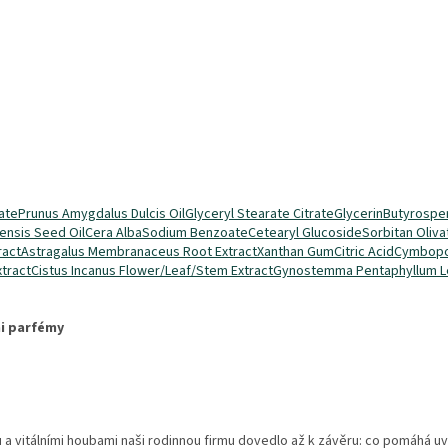
ate
Prunus Amygdalus Dulcis Oil
Glyceryl Stearate Citrate
Glycerin
Butyrosper
ensis Seed Oil
Cera Alba
Sodium Benzoate
Cetearyl Glucoside
Sorbitan Oliva
ract
Astragalus Membranaceus Root Extract
Xanthan Gum
Citric Acid
Cymbopog
xtract
Cistus Incanus Flower/Leaf/Stem Extract
Gynostemma Pentaphyllum L
ni parfémy
ou a vitálními houbami naši rodinnou firmu dovedlo až k závěru: co pomáhá 