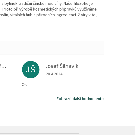
a bylinek tradiční čínské medicíny. Naše filozofie je
ě. Proto při výrobě kosmetických přípravků využíváme
in, vitálních hub a přírodních ingrediencí. Z víry v to,
Dagmar Macháňová
Josef Šilhavik
JŠ
 5 z 5 hvězdiček.
Hodnocení obchodu je 5 z 5 hvězdiček.
28.4.2024
Ok
Zobrazit další hodnocení