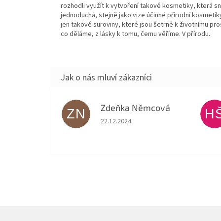
rozhodli využít k vytvoření takové kosmetiky, která sno
jednoduchá, stejně jako vize účinné přírodní kosmeti
jen takové suroviny, které jsou šetrné k životnímu prost
co děláme, z lásky k tomu, čemu věříme. V přírodu.
Zdeňka Němcová
ZN
H
Hodnocení obchodu je 5 z 5 hvězdiček.
22.12.2024