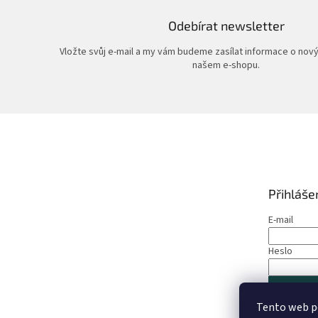
Odebírat newsletter
Vložte svůj e-mail a my vám budeme zasílat informace o nov
našem e-shopu.
Z
á
p
a
t
Přihláše
í
E-mail
Heslo
PŘIHLÁS
Tento web p
Nová regis