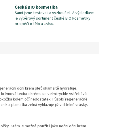
Česká BIO kosmetika
Sami jsme testovali a vyzkoušeli. A výsledkem
je výběrový sortiment české BIO kosmetiky
pro péči o tělo a krásu.
Regenerační oční krém pleť okamžitě hydratuje,
á krémová textura krému se velmi rychle vstřebává.
 pokožka kolem očí nedostatek. Působí regeneračně
znik a plamatka zelná vyhlazuje již viditelné vrásky.
žky. Krém je možné použít i jako noční oční krém.