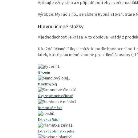
Aplikujte vždy ráno a v případě potřeby i večer na důk
Výrobce: MyTao s.r.o., se sídlem Rybná 716/24, Staré 
Hlavní účinné složky
V jednoduchosti je krása. A to doslova. Každý z produk
U každé účinné látky si můžete podle hodnocení od 1 d
látek, které jsou méně vhodné pro citlivější osoby („
1
Glycerin
1
Mandlový olej
1
Olej ze simondsie čínské
1
Bambucké máslo
1
Extrakt z Reishi
1
Extrakt z plamatky zelné
1