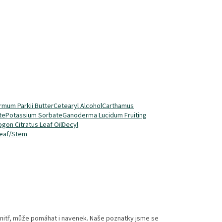
mum Parkii Butter
Cetearyl Alcohol
Carthamus
te
Potassium Sorbate
Ganoderma Lucidum Fruiting
on Citratus Leaf Oil
Decyl
eaf/Stem
uvnitř, může pomáhat i navenek. Naše poznatky jsme se