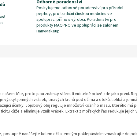
Odborné poradenství
idů
Poskytujeme odborné poradenství pro přírodní
peptidy, pro tradiční čínskou medicínu ve
ově
spolupráci přímo s výrobci. Poradenství pro
ro
produkty MAQPRO ve spolupráci se salonem
HanyMakeup.
h na našem těle, proto jsou známky stárnutí viditelné právě zde jako první. 
kuje výskyt jemných vrásek, tmavých kruhů pod očima a otoků. Lehká a jemn
azující účinky. Jojobový olej reguluje množství kožního mazu, kterého má
icitu kůže a eliminuje vznik vrásek. Extrakt z mořských řas redukuje jejich v
te, postupně nanášejte kolem očí a jemným poklepáváním vmasírujte do poko