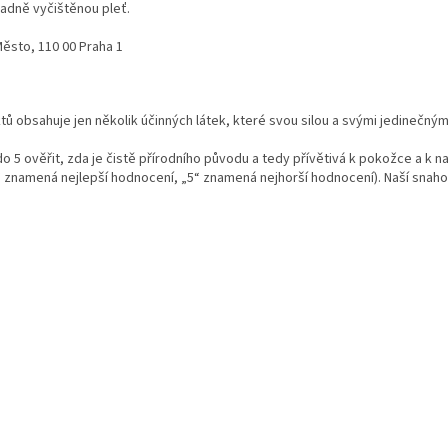
ladně vyčištěnou pleť.
Město, 110 00 Praha 1
tů obsahuje jen několik účinných látek, které svou silou a svými jedinečným
o 5 ověřit, zda je čistě přírodního původu a tedy přívětivá k pokožce a k n
1“ znamená nejlepší hodnocení, „5“ znamená nejhorší hodnocení). Naší snaho