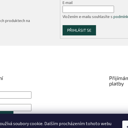
E-mail
Vložením e-mailu souhlasíte s
podmínk
ých produktech na
PŘIHLÁSIT SE
ní
Přijímá
platby
IT SE
oužívá soubory cookie. Dalším procházením tohoto webu
trace
Zapomenuté heslo