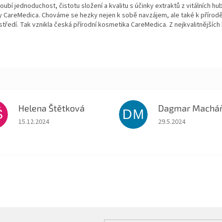
ubí jednoduchost, čistotu složení a kvalitu s účinky extraktů z vitálních hub 
ky CareMedica. Chováme se hezky nejen k sobě navzájem, ale také k přírod
ředí. Tak vznikla česká přírodní kosmetika CareMedica. Z nejkvalitnějších byl
Helena Štětková
Š
DM
Hodnocení obchodu je 5 z 5 hvězdiček.
Hodnocení obchodu je
15.12.2024
29.5.2024