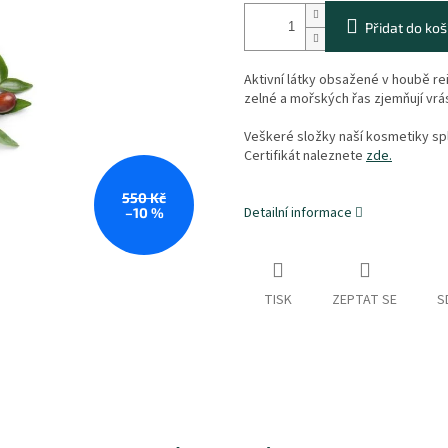
Přidat do koš
Aktivní látky obsažené v houbě re
zelné a mořských řas zjemňují vrá
Veškeré složky naší kosmetiky sp
Certifikát naleznete
zde.
550 Kč
Detailní informace
–10 %
TISK
ZEPTAT SE
S