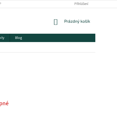
PODMÍNKY OCHRANY OSOBNÍCH ÚDAJŮ
Přihlášení
NÁKUPNÍ
Prázdný košík
KOŠÍK
kty
Blog
pné