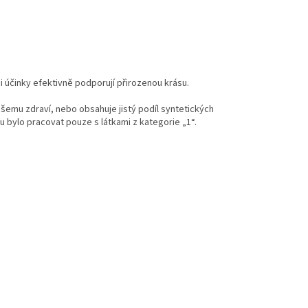
i účinky efektivně podporují přirozenou krásu.
ašemu zdraví, nebo obsahuje jistý podíl syntetických
u bylo pracovat pouze s látkami z kategorie „1“.