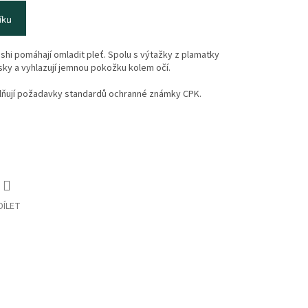
íku
ishi pomáhají omladit pleť. Spolu s výtažky z plamatky
sky a vyhlazují jemnou pokožku kolem očí.
lňují požadavky standardů ochranné známky CPK.
DÍLET