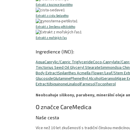
Extrakt z kozince blanitého
1
Extrakt z cistu šedavého
1
Extrakt z ženšenu pětilistého
1
Extrakt z mořských řas
Ingredience (INCI):
Aqua
Caprylic/Capric Triglyceride
Coco-Caprylate/Capr
Tinctorius Seed Oil
Glyceryl Stearate
Simmondsia Chin
Body Extract
Spilanthes Acmella Flower/Leaf/Stem Ext
Glucoside
Glutamine
Phenethyl Alcohol
Geraniol
Algae E
Extract
Ubiquinone
Linalool
Farnesol
Tocopherol
Neobsahuje silikony, parabeny, minerální oleje a
O značce
CareMedica
Naše cesta
Více než 10 let zkušeností s tradiční čínskou medicín