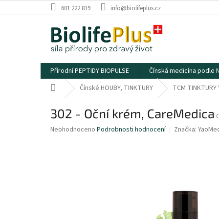
Přejít
601 222 819
info@biolifeplus.cz
na
obsah
Přírodní PEPTIDY BIOPULSE
Čínská medicína podle
Domů
Čínské HOUBY, TINKTURY
TCM TINKTURY 
302 - Oční krém, CareMedica
Průměrné
Neohodnoceno
Podrobnosti hodnocení
Značka:
YaoMed
hodnocení
produktu
je
0,0
z
5
hvězdiček.