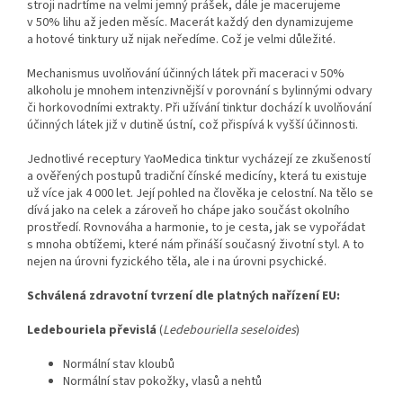
stroji nadrtíme na velmi jemný prášek, dále je macerujeme
v 50% lihu až jeden měsíc. Macerát každý den dynamizujeme
a hotové tinktury už nijak neředíme. Což je velmi důležité.
Mechanismus uvolňování účinných látek při maceraci v 50%
alkoholu je mnohem intenzivnější v porovnání s bylinnými odvary
či horkovodními extrakty. Při užívání tinktur dochází k uvolňování
účinných látek již v dutině ústní, což přispívá k vyšší účinnosti.
Jednotlivé receptury YaoMedica tinktur vycházejí ze zkušeností
a ověřených postupů tradiční čínské medicíny, která tu existuje
už více jak 4 000 let. Její pohled na člověka je celostní. Na tělo se
dívá jako na celek a zároveň ho chápe jako součást okolního
prostředí. Rovnováha a harmonie, to je cesta, jak se vypořádat
s mnoha obtížemi, které nám přináší současný životní styl. A to
nejen na úrovni fyzického těla, ale i na úrovni psychické.
Schválená zdravotní tvrzení dle platných nařízení EU:
Ledebouriela převislá
(
Ledebouriella seseloides
)
Normální stav kloubů
Normální stav pokožky, vlasů a nehtů