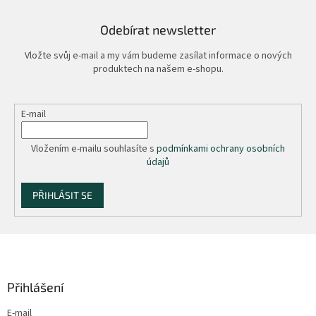
Odebírat newsletter
Vložte svůj e-mail a my vám budeme zasílat informace o nových
produktech na našem e-shopu.
E-mail
Vložením e-mailu souhlasíte s
podmínkami ochrany osobních
údajů
PŘIHLÁSIT SE
Z
á
p
a
Přihlášení
t
E-mail