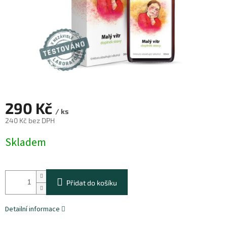
290 Kč
/ ks
240 Kč bez DPH
Měrná
Skladem
cena:
Přidat do košíku
Detailní informace