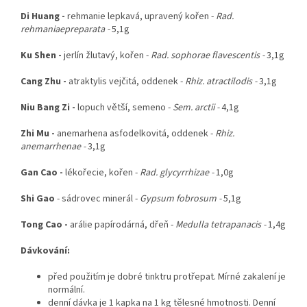
Di Huang -
rehmanie lepkavá, upravený kořen -
Rad.
rehmaniaepreparata -
5,1g
Ku Shen -
jerlín žlutavý, kořen -
Rad. sophorae flavescentis -
3,1g
Cang Zhu -
atraktylis vejčitá, oddenek -
Rhiz. atractilodis -
3,1g
Niu Bang Zi -
lopuch větší, semeno -
Sem. arctii -
4,1g
Zhi Mu -
anemarhena asfodelkovitá, oddenek -
Rhiz.
anemarrhenae -
3,1g
Gan Cao -
lékořecie, kořen -
Rad. glycyrrhizae -
1,0g
Shi Gao
- sádrovec minerál -
Gypsum fobrosum -
5,1g
Tong Cao -
arálie papírodárná, dřeň -
Medulla tetrapanacis -
1,4g
Dávkování:
před použitím je dobré tinktru protřepat. Mírné zakalení je
normální.
denní dávka je 1 kapka na 1 kg tělesné hmotnosti. Denní