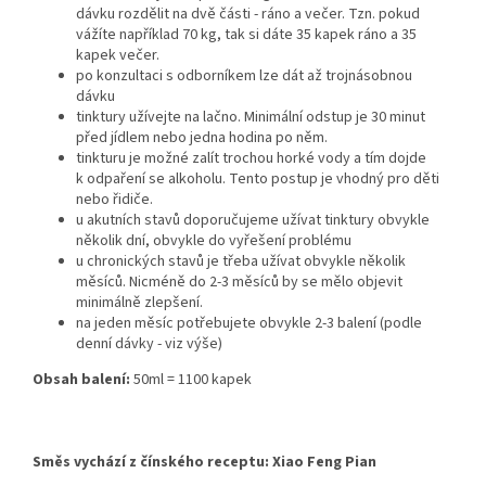
dávku rozdělit na dvě části - ráno a večer. Tzn. pokud
vážíte například 70 kg, tak si dáte 35 kapek ráno a 35
kapek večer.
po konzultaci s odborníkem lze dát až trojnásobnou
dávku
tinktury užívejte na lačno. Minimální odstup je 30 minut
před jídlem nebo jedna hodina po něm.
tinkturu je možné zalít trochou horké vody a tím dojde
k odpaření se alkoholu. Tento postup je vhodný pro děti
nebo řidiče.
u akutních stavů doporučujeme užívat tinktury obvykle
několik dní, obvykle do vyřešení problému
u chronických stavů je třeba užívat obvykle několik
měsíců. Nicméně do 2-3 měsíců by se mělo objevit
minimálně zlepšení.
na jeden měsíc potřebujete obvykle 2-3 balení (podle
denní dávky - viz výše)
Obsah balení:
50ml = 1100 kapek
Směs vychází z čínského receptu: Xiao Feng Pian