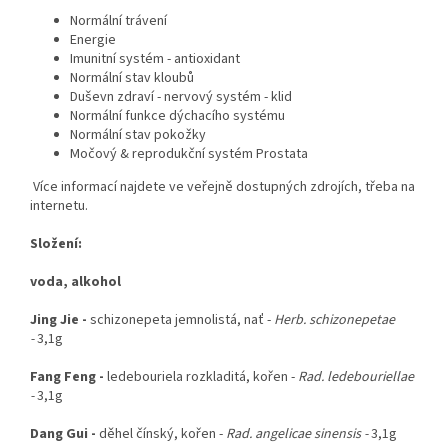
Normální trávení
Energie
Imunitní systém - antioxidant
Normální stav kloubů
Duševn zdraví - nervový systém - klid
Normální funkce dýchacího systému
Normální stav pokožky
Močový & reprodukční systém Prostata
Více informací najdete ve veřejně dostupných zdrojích, třeba na
internetu.
Složení:
voda, alkohol
Jing Jie -
schizonepeta jemnolistá, nať -
Herb. schizonepetae
-
3,1g
Fang Feng -
ledebouriela rozkladitá, kořen -
Rad. ledebouriellae
-
3,1g
Dang Gui -
děhel čínský, kořen -
Rad. angelicae sinensis -
3,1g