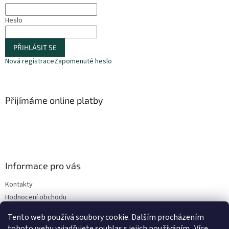
í
Heslo
PŘIHLÁSIT SE
Nová registrace
Zapomenuté heslo
Přijímáme online platby
Informace pro vás
Kontakty
Hodnocení obchodu
Obchodní podmínky
Tento web používá soubory cookie. Dalším procházením
Podmínky ochrany osobních údajů
tohoto webu vyjadřujete souhlas s jejich používáním.. Více