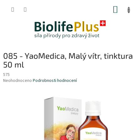
Přejít
NÁKUP
na
obsah
KOŠÍK
085 - YaoMedica, Malý vítr, tinktura
50 ml
575
Průměrné
Neohodnoceno
Podrobnosti hodnocení
hodnocení
produktu
je
0,0
z
5
hvězdiček.