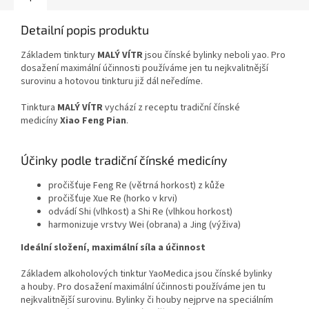
Detailní popis produktu
Základem tinktury
MALÝ VÍTR
jsou čínské bylinky neboli yao. Pro
dosažení maximální účinnosti používáme jen tu nejkvalitnější
surovinu a hotovou tinkturu již dál neředíme.
Tinktura
MALÝ VÍTR
vychází z receptu tradiční čínské
medicíny
Xiao Feng Pian
.
Účinky podle tradiční čínské medicíny
pročišťuje Feng Re (větrná horkost) z kůže
pročišťuje Xue Re (horko v krvi)
odvádí Shi (vlhkost) a Shi Re (vlhkou horkost)
harmonizuje vrstvy Wei (obrana) a Jing (výživa)
Ideální složení, maximální síla a účinnost
Základem alkoholových tinktur YaoMedica jsou čínské bylinky
a houby. Pro dosažení maximální účinnosti používáme jen tu
nejkvalitnější surovinu. Bylinky či houby nejprve na speciálním