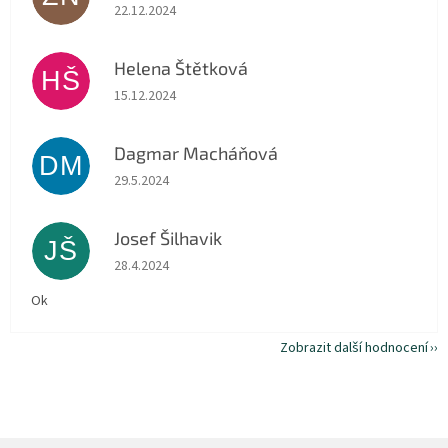
Hodnocení obchodu je 5 z 5 hvězdiček.
22.12.2024
Helena Štětková
HŠ
Hodnocení obchodu je 5 z 5 hvězdiček.
15.12.2024
Dagmar Macháňová
DM
Hodnocení obchodu je 5 z 5 hvězdiček.
29.5.2024
Josef Šilhavik
JŠ
Hodnocení obchodu je 5 z 5 hvězdiček.
28.4.2024
Ok
Zobrazit další hodnocení