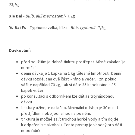
23,9g
Xie Bai
-
Bulb. allii macrostemi
- 7,2g
Yu Bai Fu
- Typhonie velká, hlíza -
Rhiz. typhonii
- 7,2g
Dávkování:
před použitím je dobré tinktru protřepat. Mírné zakalení je
normální.
denní dávka je 1 kapka na 1 kg tělesné hmotnosti. Denní
dávku rozdělit na dvě části - ráno a večer. Tzn. pokud
vážíte například 70 kg, tak si dáte 35 kapek ráno a 35
kapek večer.
po konzultaci s odborníkem lze dát až trojnásobnou
dávku
tinktury užívejte na lačno. Minimální odstup je 30 minut
před jídlem nebo jedna hodina po něm.
tinkturu je možné zalít trochou horké vody a tím dojde
k odpaření se alkoholu. Tento postup je vhodný pro děti
nebo řidiče.