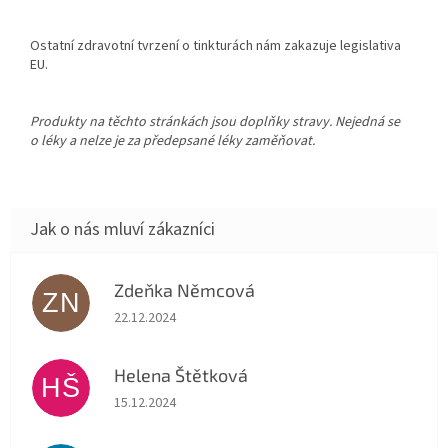
Ostatní zdravotní tvrzení o tinkturách nám zakazuje legislativa
EU.
Produkty na těchto stránkách jsou doplňky stravy. Nejedná se
o léky a nelze je za předepsané léky zaměňovat.
Zdeňka Němcová
ZN
Hodnocení obchodu je 5 z 5 hvězdiček.
22.12.2024
Helena Štětková
HŠ
Hodnocení obchodu je 5 z 5 hvězdiček.
15.12.2024