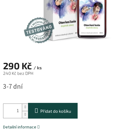
290 Kč
/ ks
240 Kč bez DPH
Měrná
3-7 dní
cena:
Přidat do košíku
Detailní informace