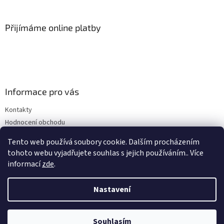
Přijímáme online platby
Informace pro vás
Kontakty
Hodnocení obchodu
Obchodní podmínky
Tento web používá soubory cookie. Dalším procházením
Podmínky ochrany osobních údajů
tohoto webu vyjadřujete souhlas s jejich používáním.. Více
informací
zde
.
Nastavení
Vytvořil Shoptet
Souhlasím
Copyright 2026
BioLifePlus.cz
. Všechna práva vyhrazena.