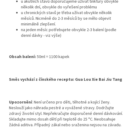
u akutních stavů doporučujeme užívat tinktury obvykle
několik dní, obvykle do vyřešení problému
u chronických stavů je třeba užívat obvykle několik
měsíců. Nicméně do 2-3 měsíců by se mělo objevit
minimálně zlepšení.
na jeden měsíc potřebujete obvykle 2-3 balení (podle
denní dávky - viz výše)
Obsah balení:
50ml = 1100 kapek
Směs vychází z čínského receptu:
Gua Lou Xie Bai Jiu Tang
Upozornění
: Není určeno pro děti, těhotné a kojící ženy.
Neslouží jako náhrada pestré a vyvážené stravy. Dodržujte
zdravý životní styl. Nepřekračujte doporučené denní dávkování.
Skladujte mimo dosah dětí při teplotě do 25 °C. Neobsahuje
žádná aditiva. Případný zákal nebo sraženina nejsou na závadu.