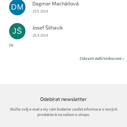
Dagmar Macháňová
DM
Hodnocení obchodu je 5 z 5 hvězdiček.
29.5.2024
Josef Šilhavik
JŠ
Hodnocení obchodu je 5 z 5 hvězdiček.
28.4.2024
Ok
Zobrazit další hodnocení
Odebírat newsletter
Vložte svůj e-mail a my vám budeme zasílat informace o nových
produktech na našem e-shopu.