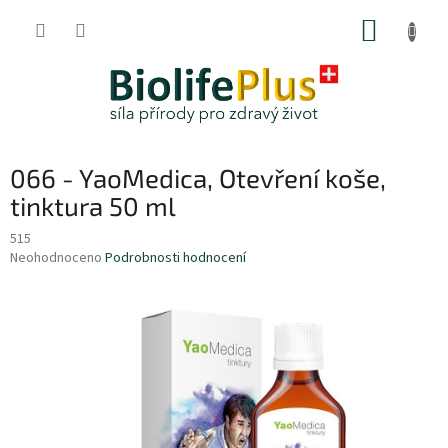
Přejít
NÁKUP
na
obsah
KOŠÍK
066 - YaoMedica, Otevření koše,
tinktura 50 ml
515
Průměrné
Neohodnoceno
Podrobnosti hodnocení
hodnocení
produktu
je
0,0
z
5
hvězdiček.