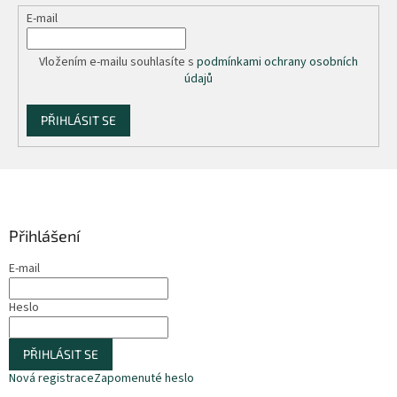
E-mail
Vložením e-mailu souhlasíte s
podmínkami ochrany osobních
údajů
PŘIHLÁSIT SE
Z
á
p
a
Přihlášení
t
E-mail
í
Heslo
PŘIHLÁSIT SE
Nová registrace
Zapomenuté heslo