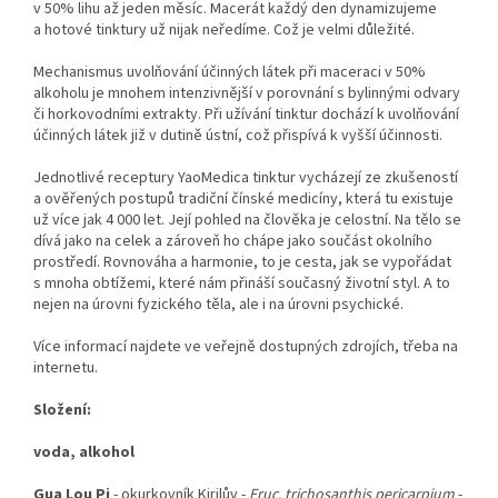
v 50% lihu až jeden měsíc. Macerát každý den dynamizujeme
a hotové tinktury už nijak neředíme. Což je velmi důležité.
Mechanismus uvolňování účinných látek při maceraci v 50%
alkoholu je mnohem intenzivnější v porovnání s bylinnými odvary
či horkovodními extrakty. Při užívání tinktur dochází k uvolňování
účinných látek již v dutině ústní, což přispívá k vyšší účinnosti.
Jednotlivé receptury YaoMedica tinktur vycházejí ze zkušeností
a ověřených postupů tradiční čínské medicíny, která tu existuje
už více jak 4 000 let. Její pohled na člověka je celostní. Na tělo se
dívá jako na celek a zároveň ho chápe jako součást okolního
prostředí. Rovnováha a harmonie, to je cesta, jak se vypořádat
s mnoha obtížemi, které nám přináší současný životní styl. A to
nejen na úrovni fyzického těla, ale i na úrovni psychické.
Více informací najdete ve veřejně dostupných zdrojích, třeba na
internetu.
Složení:
voda, alkohol
Gua Lou Pi
- okurkovník Kirilův -
Fruc. trichosanthis pericarpium
-