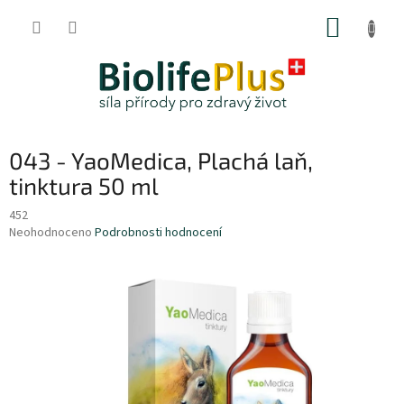
Přejít
NÁKUP
na
obsah
KOŠÍK
043 - YaoMedica, Plachá laň,
tinktura 50 ml
452
Průměrné
Neohodnoceno
Podrobnosti hodnocení
hodnocení
produktu
je
0,0
z
5
hvězdiček.