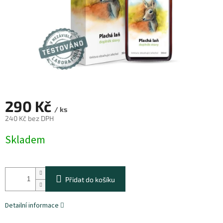
290 Kč
/ ks
240 Kč bez DPH
Měrná
Skladem
cena:
Přidat do košíku
Detailní informace