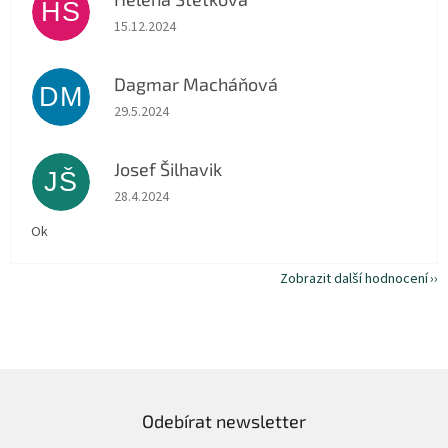
HŠ
Hodnocení obchodu je 5 z 5 hvězdiček.
15.12.2024
Dagmar Macháňová
DM
Hodnocení obchodu je 5 z 5 hvězdiček.
29.5.2024
Josef Šilhavik
JŠ
Hodnocení obchodu je 5 z 5 hvězdiček.
28.4.2024
Ok
Zobrazit další hodnocení
Odebírat newsletter