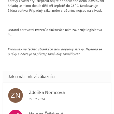
zdravý životní styl. Nepřekračujte doporučené denní dávkování.
Skladujte mimo dosah dětí při teplotě do 25 °C. Neobsahuje
žádná aditiva. Případný zákal nebo sraženina nejsou na závadu.
Ostatní zdravotní tvrzení o tinkturách nám zakazuje legislativa
EU.
Produkty na těchto stránkách jsou doplňky stravy. Nejedná se
o léky a nelze je za předepsané léky zaměňovat.
Zdeňka Němcová
ZN
Hodnocení obchodu je 5 z 5 hvězdiček.
22.12.2024
Helena Štětková