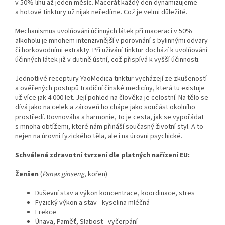
v 50% lihu až jeden měsíc. Macerát každý den dynamizujeme
a hotové tinktury už nijak neředíme. Což je velmi důležité.
Mechanismus uvolňování účinných látek při maceraci v 50%
alkoholu je mnohem intenzivnější v porovnání s bylinnými odvary
či horkovodními extrakty. Při užívání tinktur dochází k uvolňování
účinných látek již v dutině ústní, což přispívá k vyšší účinnosti.
Jednotlivé receptury YaoMedica tinktur vycházejí ze zkušeností
a ověřených postupů tradiční čínské medicíny, která tu existuje
už více jak 4 000 let. Její pohled na člověka je celostní. Na tělo se
dívá jako na celek a zároveň ho chápe jako součást okolního
prostředí. Rovnováha a harmonie, to je cesta, jak se vypořádat
s mnoha obtížemi, které nám přináší současný životní styl. A to
nejen na úrovni fyzického těla, ale i na úrovni psychické.
Schválená zdravotní tvrzení dle platných nařízení EU:
Ženšen
(
Panax ginseng
, kořen)
Duševní stav a výkon koncentrace, koordinace, stres
Fyzický výkon a stav - kyselina mléčná
Erekce
Únava, Paměť, Slabost - vyčerpání