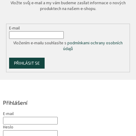
Vložte svůj e-mail a my vám budeme zasílat informace o nových
produktech na našem e-shopu.
E-mail
Vložením e-mailu souhlasíte s
podmínkami ochrany osobních
údajů
PŘIHLÁSIT SE
Z
á
p
a
Přihlášení
t
E-mail
í
Heslo