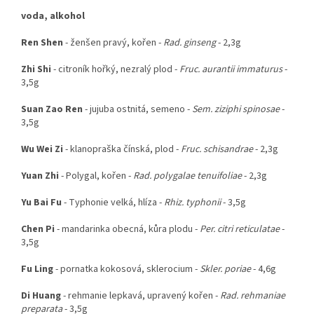
voda, alkohol
Ren Shen
- ženšen pravý, kořen -
Rad. ginseng
- 2,3g
Zhi Shi
- citroník hořký, nezralý plod -
Fruc. aurantii immaturus
-
3,5g
Suan Zao Ren
- jujuba ostnitá, semeno -
Sem. ziziphi spinosae
-
3,5g
Wu Wei Zi
- klanopraška čínská, plod -
Fruc. schisandrae
- 2,3g
Yuan Zhi
- Polygal, kořen -
Rad. polygalae tenuifoliae
- 2,3g
Yu Bai Fu
- Typhonie velká, hlíza -
Rhiz. typhonii
- 3,5g
Chen Pi
- mandarinka obecná, kůra plodu -
Per. citri reticulatae
-
3,5g
Fu Ling
- pornatka kokosová, sklerocium -
Skler. poriae
- 4,6g
Di Huang
- rehmanie lepkavá, upravený kořen -
Rad. rehmaniae
preparata
- 3,5g