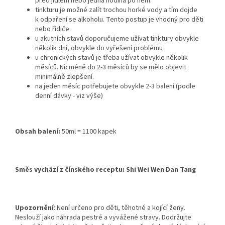
před jídlem nebo jedna hodina po něm.
tinkturu je možné zalít trochou horké vody a tím dojde
k odpaření se alkoholu. Tento postup je vhodný pro děti
nebo řidiče.
u akutních stavů doporučujeme užívat tinktury obvykle
několik dní, obvykle do vyřešení problému
u chronických stavů je třeba užívat obvykle několik
měsíců. Nicméně do 2-3 měsíců by se mělo objevit
minimálně zlepšení.
na jeden měsíc potřebujete obvykle 2-3 balení (podle
denní dávky - viz výše)
Obsah balení:
50ml = 1100 kapek
Směs vychází z čínského receptu:
Shi Wei Wen Dan Tang
Upozornění
: Není určeno pro děti, těhotné a kojící ženy.
Neslouží jako náhrada pestré a vyvážené stravy. Dodržujte