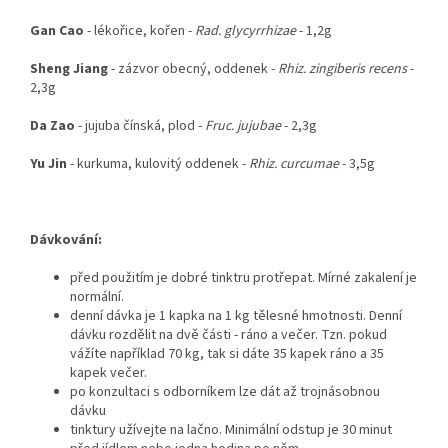
Gan Cao
- lékořice, kořen -
Rad. glycyrrhizae
- 1,2g
Sheng Jiang
- zázvor obecný, oddenek -
Rhiz. zingiberis recens
-
2,3g
Da Zao
- jujuba čínská, plod -
Fruc. jujubae
- 2,3g
Yu Jin
- kurkuma, kulovitý oddenek -
Rhiz. curcumae
- 3,5g
Dávkování:
před použitím je dobré tinktru protřepat. Mírné zakalení je
normální.
denní dávka je 1 kapka na 1 kg tělesné hmotnosti. Denní
dávku rozdělit na dvě části - ráno a večer. Tzn. pokud
vážíte například 70 kg, tak si dáte 35 kapek ráno a 35
kapek večer.
po konzultaci s odborníkem lze dát až trojnásobnou
dávku
tinktury užívejte na lačno. Minimální odstup je 30 minut