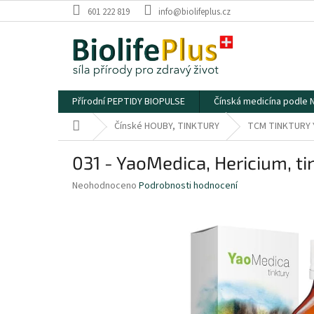
Přejít
601 222 819
info@biolifeplus.cz
na
obsah
Přírodní PEPTIDY BIOPULSE
Čínská medicína podle
Domů
Čínské HOUBY, TINKTURY
TCM TINKTURY 
031 - YaoMedica, Hericium, ti
Průměrné
Neohodnoceno
Podrobnosti hodnocení
hodnocení
produktu
je
0,0
z
5
hvězdiček.