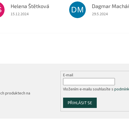
Helena Štětková
Š
DM
Hodnocení obchodu je 5 z 5 hvězdiček.
Hodnocení obchodu je
15.12.2024
29.5.2024
E-mail
Vložením e-mailu souhlasíte s
podmínk
ých produktech na
PŘIHLÁSIT SE