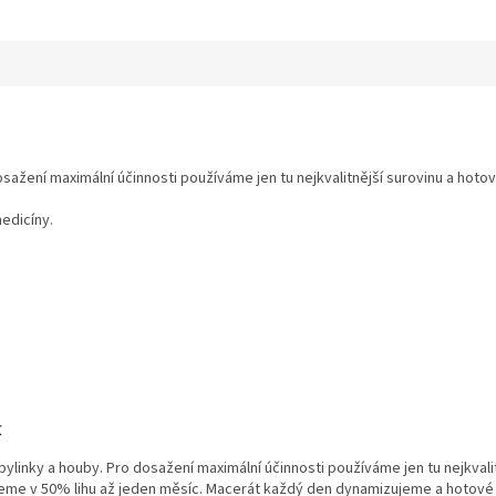
sažení maximální účinnosti používáme jen tu nejkvalitnější surovinu a hotovo
medicíny.
t
linky a houby. Pro dosažení maximální účinnosti používáme jen tu nejkvalit
jeme v 50% lihu až jeden měsíc. Macerát každý den dynamizujeme a hotové ti