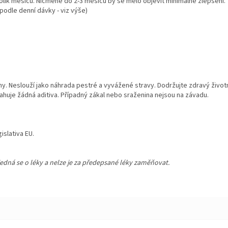
kolik měsíců. Nicméně do 2-3 měsíců by se mělo objevit minimálně zlepšení.
podle denní dávky - viz výše)
ženy. Neslouží jako náhrada pestré a vyvážené stravy. Dodržujte zdravý živo
ahuje žádná aditiva. Případný zákal nebo sraženina nejsou na závadu.
islativa EU.
edná se o léky a nelze je za předepsané léky zaměňovat.