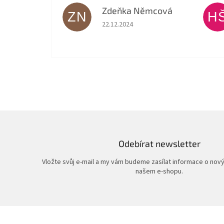
Zdeňka Němcová
ZN
H
Hodnocení obchodu je 5 z 5 hvězdiček.
22.12.2024
Odebírat newsletter
Vložte svůj e-mail a my vám budeme zasílat informace o nov
našem e-shopu.
Z
á