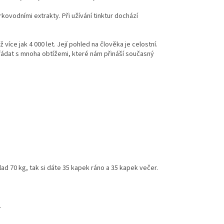
ovodními extrakty. Při užívání tinktur dochází
íce jak 4 000 let. Její pohled na člověka je celostní.
ořádat s mnoha obtížemi, které nám přináší současný
lad 70 kg, tak si dáte 35 kapek ráno a 35 kapek večer.
.