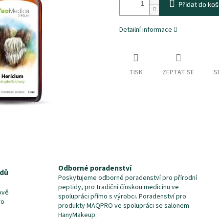
Přidat do koš
Detailní informace
TISK
ZEPTAT SE
S
Odborné poradenství
idů
Poskytujeme odborné poradenství pro přírodní
peptidy, pro tradiční čínskou medicínu ve
ově
spolupráci přímo s výrobci. Poradenství pro
ro
produkty MAQPRO ve spolupráci se salonem
HanyMakeup.