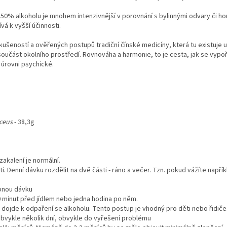
50% alkoholu je mnohem intenzivnější v porovnání s bylinnými odvary či hork
ívá k vyšší účinnosti.
šeností a ověřených postupů tradiční čínské medicíny, která tu existuje už v
 součást okolního prostředí. Rovnováha a harmonie, to je cesta, jak se vyp
a úrovni psychické.
ceus
- 38,3g
zakalení je normální.
. Denní dávku rozdělit na dvě části - ráno a večer. Tzn. pokud vážíte napřík
obnou dávku
30 minut před jídlem nebo jedna hodina po něm.
m dojde k odpaření se alkoholu. Tento postup je vhodný pro děti nebo řidiče
obvykle několik dní, obvykle do vyřešení problému