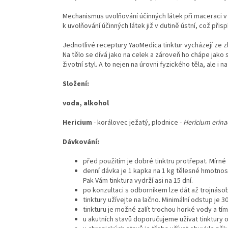
Mechanismus uvolňování účinných látek při maceraci v 
k uvolňování účinných látek již v dutině ústní, což přisp
Jednotlivé receptury YaoMedica tinktur vycházejí ze zku
Na tělo se dívá jako na celek a zároveň ho chápe jako
životní styl. A to nejen na úrovni fyzického těla, ale i n
Složení:
voda, alkohol
Hericium
- korálovec ježatý, plodnice -
Hericium erina
Dávkování:
před použitím je dobré tinktru protřepat. Mírné 
denní dávka je 1 kapka na 1 kg tělesné hmotnosti
Pak Vám tinktura vydrží asi na 15 dní.
po konzultaci s odborníkem lze dát až trojnás
tinktury užívejte na lačno. Minimální odstup je 
tinkturu je možné zalít trochou horké vody a tí
u akutních stavů doporučujeme užívat tinktury 