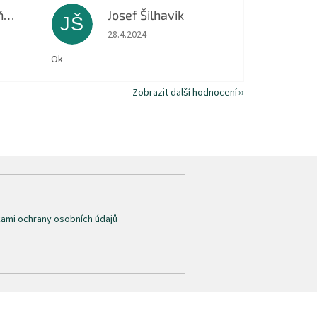
Dagmar Macháňová
Josef Šilhavik
JŠ
 5 z 5 hvězdiček.
Hodnocení obchodu je 5 z 5 hvězdiček.
28.4.2024
Ok
Zobrazit další hodnocení
ami ochrany osobních údajů