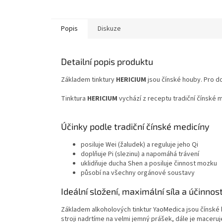
Popis
Diskuze
Detailní popis produktu
Základem tinktury
HERICIUM
jsou čínské houby. Pro do
Tinktura
HERICIUM
vychází z receptu tradiční čínské 
Účinky podle tradiční čínské medicíny
posiluje Wei (žaludek) a reguluje jeho Qi
doplňuje Pi (slezinu) a napomáhá trávení
uklidňuje ducha Shen a posiluje činnost mozku
působí na všechny orgánové soustavy
Ideální složení, maximální síla a účinnos
Základem alkoholových tinktur YaoMedica jsou čínské by
stroji nadrtíme na velmi jemný prášek, dále je maceru