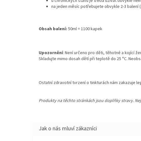
u chronických stavů je třeba užívat obvykle ně
na jeden měsíc potřebujete obvykle 2-3 balení (
Obsah balení:
50ml = 1100 kapek
Upozornění
: Není určeno pro děti, těhotné a kojící 
Skladujte mimo dosah dětí při teplotě do 25 °C. Neobs
Ostatní zdravotní tvrzení o tinkturách nám zakazuje leg
Produkty na těchto stránkách jsou doplňky stravy. Nej