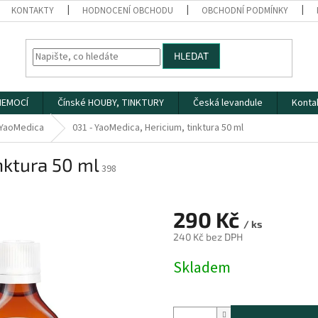
KONTAKTY
HODNOCENÍ OBCHODU
OBCHODNÍ PODMÍNKY
HLEDAT
 NEMOCÍ
Čínské HOUBY, TINKTURY
Česká levandule
Konta
YaoMedica
031 - YaoMedica, Hericium, tinktura 50 ml
nktura 50 ml
398
290 Kč
/ ks
240 Kč bez DPH
Měrná
Skladem
cena: