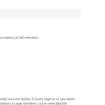
u tinkturu již dál neředíme.
nější surovinu. Bylinky či houby nejprve na speciálním
nktury už nijak neředíme. Což je velmi důležité.