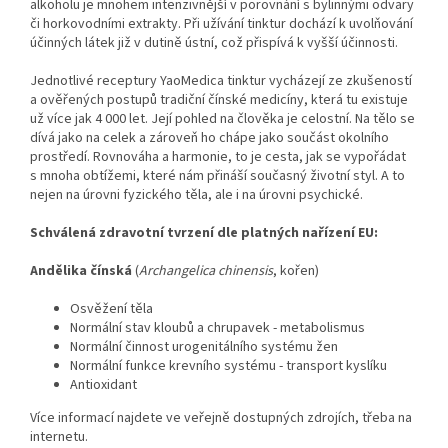
alkoholu je mnohem intenzivnější v porovnání s bylinnými odvary
či horkovodními extrakty. Při užívání tinktur dochází k uvolňování
účinných látek již v dutině ústní, což přispívá k vyšší účinnosti.
Jednotlivé receptury YaoMedica tinktur vycházejí ze zkušeností
a ověřených postupů tradiční čínské medicíny, která tu existuje
už více jak 4 000 let. Její pohled na člověka je celostní. Na tělo se
dívá jako na celek a zároveň ho chápe jako součást okolního
prostředí. Rovnováha a harmonie, to je cesta, jak se vypořádat
s mnoha obtížemi, které nám přináší současný životní styl. A to
nejen na úrovni fyzického těla, ale i na úrovni psychické.
Schválená zdravotní tvrzení dle platných nařízení EU:
Andělika čínská
(
Archangelica chinensis
, kořen)
Osvěžení těla
Normální stav kloubů a chrupavek - metabolismus
Normální činnost urogenitálního systému žen
Normální funkce krevního systému - transport kyslíku
Antioxidant
Více informací najdete ve veřejně dostupných zdrojích, třeba na
internetu.