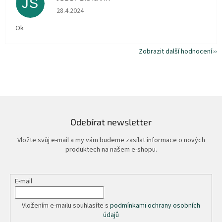
JŠ
Hodnocení obchodu je 5 z 5 hvězdiček.
28.4.2024
Ok
Zobrazit další hodnocení
Odebírat newsletter
Vložte svůj e-mail a my vám budeme zasílat informace o nových
produktech na našem e-shopu.
E-mail
Vložením e-mailu souhlasíte s
podmínkami ochrany osobních
údajů