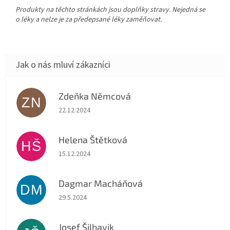
Produkty na těchto stránkách jsou doplňky stravy. Nejedná se
o léky a nelze je za předepsané léky zaměňovat.
Zdeňka Němcová
ZN
Hodnocení obchodu je 5 z 5 hvězdiček.
22.12.2024
Helena Štětková
HŠ
Hodnocení obchodu je 5 z 5 hvězdiček.
15.12.2024
Dagmar Macháňová
DM
Hodnocení obchodu je 5 z 5 hvězdiček.
29.5.2024
Josef Šilhavik