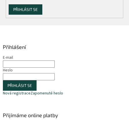
PŘIHLÁSIT SE
Z
á
p
a
Přihlášení
t
E-mail
í
Heslo
PŘIHLÁSIT SE
Nová registrace
Zapomenuté heslo
Přijímáme online platby