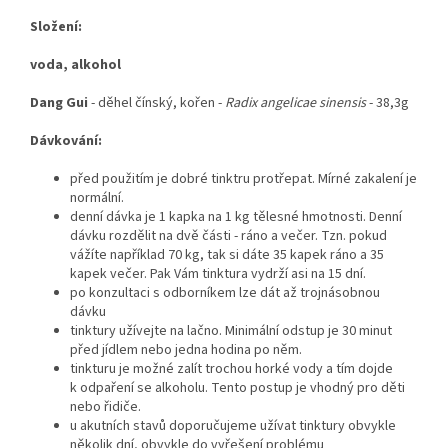
Složení:
voda, alkohol
Dang Gui
- děhel čínský, kořen -
Radix angelicae sinensis
- 38,3g
Dávkování:
před použitím je dobré tinktru protřepat. Mírné zakalení je
normální.
denní dávka je 1 kapka na 1 kg tělesné hmotnosti. Denní
dávku rozdělit na dvě části - ráno a večer. Tzn. pokud
vážíte například 70 kg, tak si dáte 35 kapek ráno a 35
kapek večer. Pak Vám tinktura vydrží asi na 15 dní.
po konzultaci s odborníkem lze dát až trojnásobnou
dávku
tinktury užívejte na lačno. Minimální odstup je 30 minut
před jídlem nebo jedna hodina po něm.
tinkturu je možné zalít trochou horké vody a tím dojde
k odpaření se alkoholu. Tento postup je vhodný pro děti
nebo řidiče.
u akutních stavů doporučujeme užívat tinktury obvykle
několik dní, obvykle do vyřešení problému