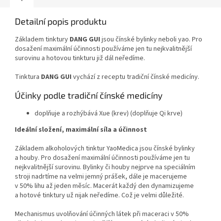
Detailní popis produktu
Základem tinktury
DANG GUI
jsou čínské bylinky neboli yao. Pro
dosažení maximální účinnosti používáme jen tu nejkvalitnější
surovinu a hotovou tinkturu již dál neředíme.
Tinktura
DANG GUI
vychází z receptu tradiční čínské medicíny.
Účinky podle tradiční čínské medicíny
doplňuje a rozhýbává Xue (krev) (doplňuje Qi krve)
Ideální složení, maximální síla a účinnost
Základem alkoholových tinktur YaoMedica jsou čínské bylinky
a houby. Pro dosažení maximální účinnosti používáme jen tu
nejkvalitnější surovinu. Bylinky či houby nejprve na speciálním
stroji nadrtíme na velmi jemný prášek, dále je macerujeme
v 50% lihu až jeden měsíc. Macerát každý den dynamizujeme
a hotové tinktury už nijak neředíme. Což je velmi důležité.
Mechanismus uvolňování účinných látek při maceraci v 50%