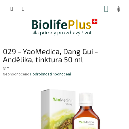
Přejít
NÁKUP
na
obsah
KOŠÍK
029 - YaoMedica, Dang Gui -
Andělika, tinktura 50 ml
317
Průměrné
Neohodnoceno
Podrobnosti hodnocení
hodnocení
produktu
je
0,0
z
5
hvězdiček.