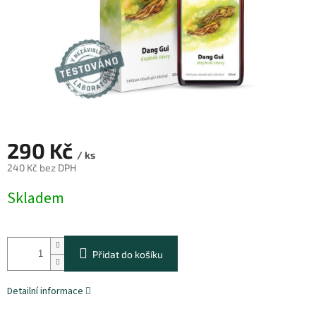
290 Kč
/ ks
240 Kč bez DPH
Měrná
Skladem
cena:
Přidat do košíku
Detailní informace