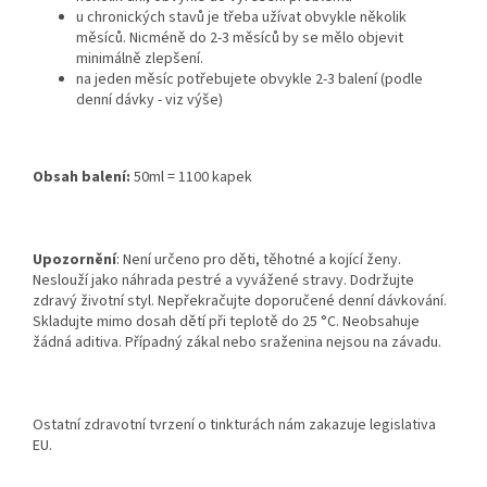
u chronických stavů je třeba užívat obvykle několik
měsíců. Nicméně do 2-3 měsíců by se mělo objevit
minimálně zlepšení.
na jeden měsíc potřebujete obvykle 2-3 balení (podle
denní dávky - viz výše)
Obsah balení:
50ml = 1100 kapek
Upozornění
: Není určeno pro děti, těhotné a kojící ženy.
Neslouží jako náhrada pestré a vyvážené stravy. Dodržujte
zdravý životní styl. Nepřekračujte doporučené denní dávkování.
Skladujte mimo dosah dětí při teplotě do 25 °C. Neobsahuje
žádná aditiva. Případný zákal nebo sraženina nejsou na závadu.
Ostatní zdravotní tvrzení o tinkturách nám zakazuje legislativa
EU.