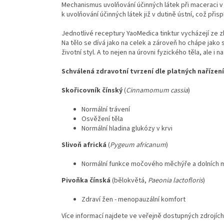
Mechanismus uvolňování účinných látek při maceraci v 
k uvolňování účinných látek již v dutině ústní, což přisp
Jednotlivé receptury YaoMedica tinktur vycházejí ze zku
Na tělo se dívá jako na celek a zároveň ho chápe jako
životní styl. A to nejen na úrovni fyzického těla, ale i n
Schválená zdravotní tvrzení dle platných nařízení
Skořicovník čínský
(
Cinnamomum cassia
)
Normální trávení
Osvěžení těla
Normální hladina glukózy v krvi
Slivoň africká
(
Pygeum africanum
)
Normální funkce močového měchýře a dolních 
Pivoňka čínská
(bělokvětá,
Paeonia lactofloris
)
Zdraví žen - menopauzální komfort
Více informací najdete ve veřejně dostupných zdrojích,