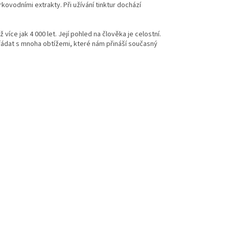
ovodními extrakty. Při užívání tinktur dochází
íce jak 4 000 let. Její pohled na člověka je celostní.
ořádat s mnoha obtížemi, které nám přináší současný