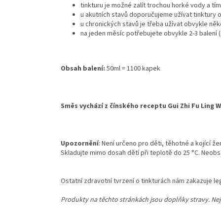
tinkturu je možné zalít trochou horké vody a tí
u akutních stavů doporučujeme užívat tinktury 
u chronických stavů je třeba užívat obvykle ně
na jeden měsíc potřebujete obvykle 2-3 balení (
Obsah balení:
50ml = 1100 kapek
Směs vychází z čínského receptu Gui Zhi Fu Ling 
Upozornění
: Není určeno pro děti, těhotné a kojící 
Skladujte mimo dosah dětí při teplotě do 25 °C. Neobs
Ostatní zdravotní tvrzení o tinkturách nám zakazuje leg
Produkty na těchto stránkách jsou doplňky stravy. Nej