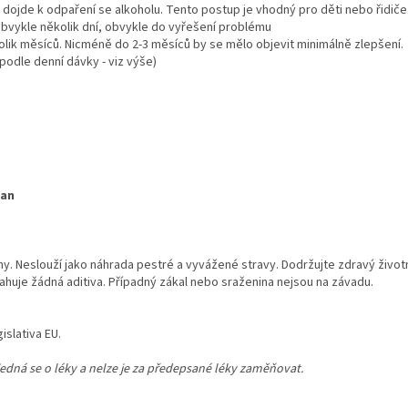
m dojde k odpaření se alkoholu. Tento postup je vhodný pro děti nebo řidiče
obvykle několik dní, obvykle do vyřešení problému
kolik měsíců. Nicméně do 2-3 měsíců by se mělo objevit minimálně zlepšení.
podle denní dávky - viz výše)
Wan
ženy. Neslouží jako náhrada pestré a vyvážené stravy. Dodržujte zdravý živo
ahuje žádná aditiva. Případný zákal nebo sraženina nejsou na závadu.
islativa EU.
edná se o léky a nelze je za předepsané léky zaměňovat.