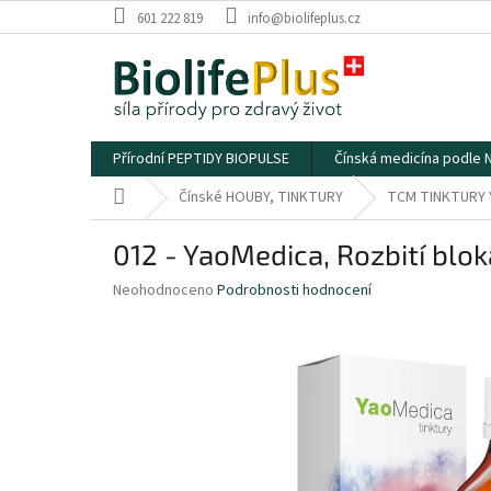
Přejít
601 222 819
info@biolifeplus.cz
na
obsah
Přírodní PEPTIDY BIOPULSE
Čínská medicína podle
Domů
Čínské HOUBY, TINKTURY
TCM TINKTURY 
012 - YaoMedica, Rozbití blok
Průměrné
Neohodnoceno
Podrobnosti hodnocení
hodnocení
produktu
je
0,0
z
5
hvězdiček.