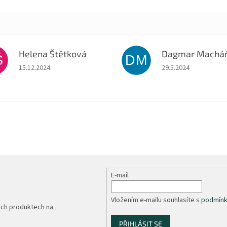
Helena Štětková
Š
DM
Hodnocení obchodu je 5 z 5 hvězdiček.
Hodnocení obchodu je
15.12.2024
29.5.2024
E-mail
Vložením e-mailu souhlasíte s
podmínk
ých produktech na
PŘIHLÁSIT SE