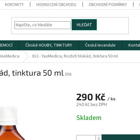
KONTAKTY
HODNOCENÍ OBCHODU
OBCHODNÍ PODMÍNKY
HLEDAT
 NEMOCÍ
Čínské HOUBY, TINKTURY
Česká levandule
Konta
YaoMedica
012 - YaoMedica, Rozbití blokád, tinktura 50 ml
ád, tinktura 50 ml
356
290 Kč
/ ks
240 Kč bez DPH
Měrná
Skladem
cena: