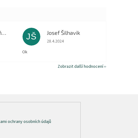
Dagmar Macháňová
Josef Šilhavik
JŠ
 5 z 5 hvězdiček.
Hodnocení obchodu je 5 z 5 hvězdiček.
28.4.2024
Ok
Zobrazit další hodnocení
ami ochrany osobních údajů