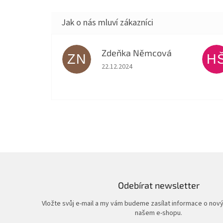
Zdeňka Němcová
ZN
H
Hodnocení obchodu je 5 z 5 hvězdiček.
22.12.2024
Odebírat newsletter
Vložte svůj e-mail a my vám budeme zasílat informace o nov
našem e-shopu.