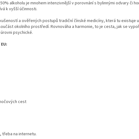
50% alkoholu je mnohem intenzivnější v porovnání s bylinnými odvary či hork
ívá k vyšší účinnosti.
šeností a ověřených postupů tradiční čínské medicíny, která tu existuje už v
 součást okolního prostředí. Rovnováha a harmonie, to je cesta, jak se vyp
a úrovni psychické.
 EU:
močových cest
 třeba na internetu.