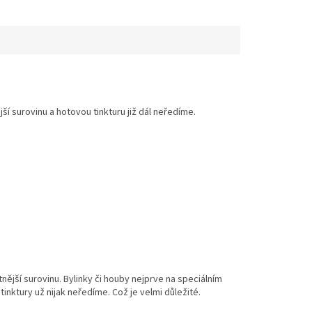
ší surovinu a hotovou tinkturu již dál neředíme.
nější surovinu. Bylinky či houby nejprve na speciálním
nktury už nijak neředíme. Což je velmi důležité.