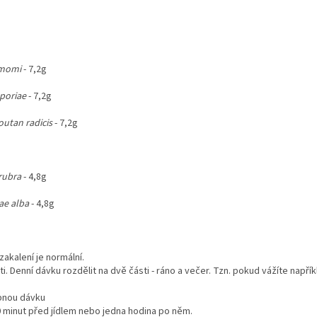
amomi
- 7,2g
poriae
- 7,2g
utan radicis
- 7,2g
rubra
- 4,8g
ae alba
- 4,8g
zakalení je normální.
. Denní dávku rozdělit na dvě části - ráno a večer. Tzn. pokud vážíte napřík
obnou dávku
30 minut před jídlem nebo jedna hodina po něm.