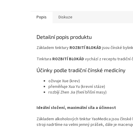
Popis
Diskuze
Detailní popis produktu
Základem tinktury
ROZBITÍ BLOKÁD
jsou čínské bylin
Tinktura
ROZBITÍ BLOKÁD
vychází z receptu tradiční
Účinky podle tradiční čínské medicíny
oživuje Xue (krev)
přeměňuje Xua Yu (krevní stáze)
rozbíjí Zhen Jia (fixní břišní masy)
Ideální složení, maximální síla a účinnost
Základem alkoholových tinktur YaoMedica jsou čínské by
stroji nadrtíme na velmi jemný prášek, dále je maceru