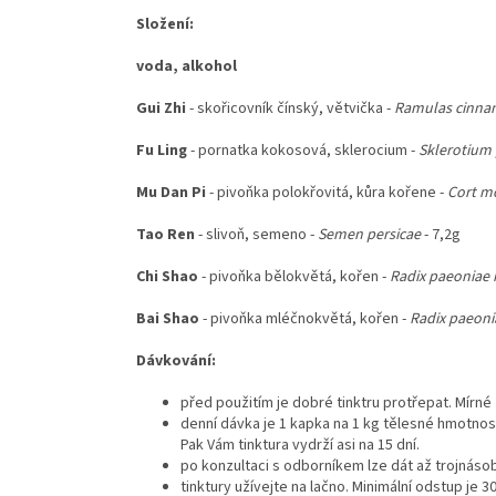
Složení:
voda, alkohol
Gui Zhi
- skořicovník čínský, větvička -
Ramulas cinn
Fu Ling
- pornatka kokosová, sklerocium -
Sklerotium 
Mu Dan Pi
- pivoňka polokřovitá, kůra kořene -
Cort mo
Tao Ren
- slivoň, semeno -
Semen persicae
- 7,2g
Chi Shao
- pivoňka bělokvětá, kořen -
Radix paeoniae 
Bai Shao
- pivoňka mléčnokvětá, kořen -
Radix paeoni
Dávkování:
před použitím je dobré tinktru protřepat. Mírné 
denní dávka je 1 kapka na 1 kg tělesné hmotnosti
Pak Vám tinktura vydrží asi na 15 dní.
po konzultaci s odborníkem lze dát až trojnás
tinktury užívejte na lačno. Minimální odstup je 