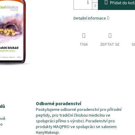
Přidat do koš
Detailní informace
TISK
ZEPTAT SE
S
Odborné poradenství
idů
Poskytujeme odborné poradenství pro přírodní
peptidy, pro tradiční čínskou medicínu ve
ově
spolupráci přímo s výrobci. Poradenství pro
ro
produkty MAQPRO ve spolupráci se salonem
HanyMakeup.