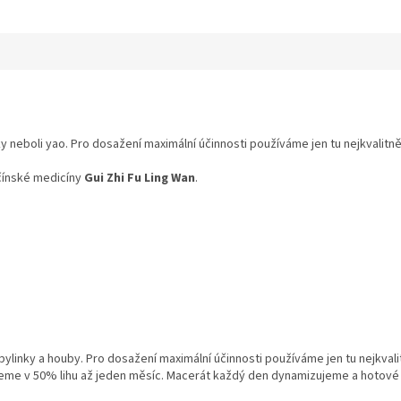
ky neboli yao. Pro dosažení maximální účinnosti používáme jen tu nejkvalitněj
 čínské medicíny
Gui Zhi Fu Ling Wan
.
linky a houby. Pro dosažení maximální účinnosti používáme jen tu nejkvalit
jeme v 50% lihu až jeden měsíc. Macerát každý den dynamizujeme a hotové ti