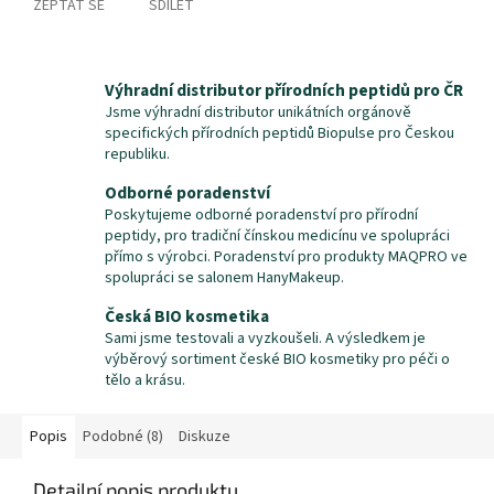
ZEPTAT SE
SDÍLET
Výhradní distributor přírodních peptidů pro ČR
Jsme výhradní distributor unikátních orgánově
specifických přírodních peptidů Biopulse pro Českou
republiku.
Odborné poradenství
Poskytujeme odborné poradenství pro přírodní
peptidy, pro tradiční čínskou medicínu ve spolupráci
přímo s výrobci. Poradenství pro produkty MAQPRO ve
spolupráci se salonem HanyMakeup.
Česká BIO kosmetika
Sami jsme testovali a vyzkoušeli. A výsledkem je
výběrový sortiment české BIO kosmetiky pro péči o
tělo a krásu.
Popis
Podobné (8)
Diskuze
Detailní popis produktu