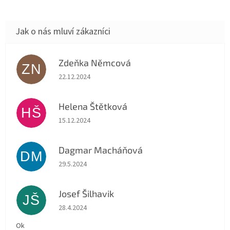
Zdeňka Němcová
ZN
Hodnocení obchodu je 5 z 5 hvězdiček.
22.12.2024
Helena Štětková
HŠ
Hodnocení obchodu je 5 z 5 hvězdiček.
15.12.2024
Dagmar Macháňová
DM
Hodnocení obchodu je 5 z 5 hvězdiček.
29.5.2024
Josef Šilhavik
JŠ
Hodnocení obchodu je 5 z 5 hvězdiček.
28.4.2024
Ok