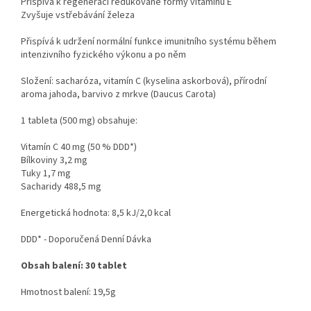
Přispívá k regeneraci redukované formy vitaminu E
Zvyšuje vstřebávání železa
Přispívá k udržení normální funkce imunitního systému během
intenzivního fyzického výkonu a po něm
Složení: sacharóza, vitamín C (kyselina askorbová), přírodní
aroma jahoda, barvivo z mrkve (Daucus Carota)
1 tableta (500 mg) obsahuje:
Vitamín C 40 mg (50 % DDD*)
Bílkoviny 3,2 mg
Tuky 1,7 mg
Sacharidy 488,5 mg
Energetická hodnota: 8,5 kJ/2,0 kcal
DDD* - Doporučená Denní Dávka
Obsah balení: 30 tablet
Hmotnost balení: 19,5g