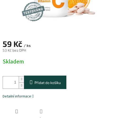
59 Kč
/ ks
53 Kč bez DPH
Měrná
Skladem
cena:
Přidat do košíku
Detailní informace