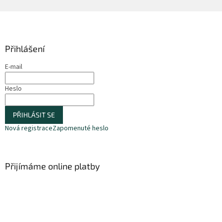
Z
á
p
a
Přihlášení
t
E-mail
í
Heslo
PŘIHLÁSIT SE
Nová registrace
Zapomenuté heslo
Přijímáme online platby