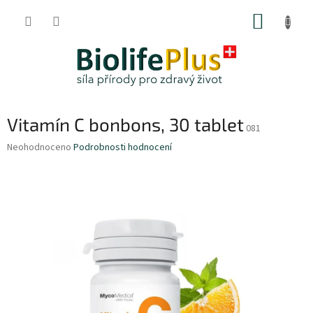
Přejít
NÁKUP
na
obsah
KOŠÍK
Vitamín C bonbons, 30 tablet
081
Průměrné
Neohodnoceno
Podrobnosti hodnocení
hodnocení
produktu
je
0,0
z
5
hvězdiček.