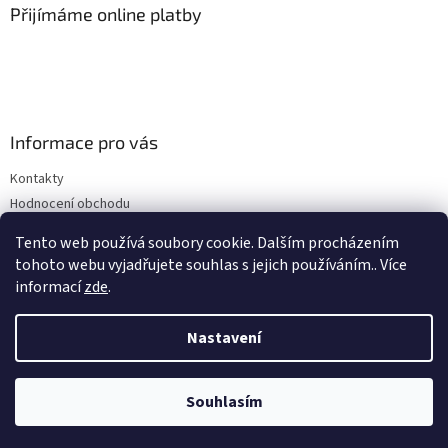
Přijímáme online platby
Informace pro vás
Kontakty
Hodnocení obchodu
Obchodní podmínky
Tento web používá soubory cookie. Dalším procházením
Podmínky ochrany osobních údajů
tohoto webu vyjadřujete souhlas s jejich používáním.. Více
informací
zde
.
Nastavení
Vytvořil Shoptet
Souhlasím
Copyright 2026
BioLifePlus.cz
. Všechna práva vyhrazena.