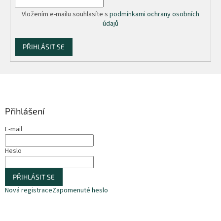
Vložením e-mailu souhlasíte s
podmínkami ochrany osobních
údajů
PŘIHLÁSIT SE
Z
á
p
a
Přihlášení
t
E-mail
í
Heslo
PŘIHLÁSIT SE
Nová registrace
Zapomenuté heslo