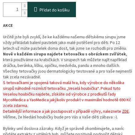
Přidat do košíku
AKCE
Určitě jste byli zvyklí, že ke každému našemu dětskému sirupu jsme
vždy přikládali balení pastelek jako malé potěšení pro děti. Po 12
letech už máte pastelek doma dost, tak jsme se rozhodli pro změnu.
Nově v každém sirupu najdete tetovačku s obrázkem zvířátek
,
která používáme na krabičkách. V sirupech tak můžete najít například
dráčka, beránka, lišku, opičku, medvěda, pandu a mnoho dalších.
Všechny tetovačky jsou dermatologicky testované a pro Vaše nejmenší
tak zcela nezávadné.
S tetovačkami je spojená taková malá hra, kdy výrobce do několika
sirupů náhodně rozmístí tetovačku „Veselá houbička“. Pokud tuto
Veselou houbičku najdete, získáte od výrobce z prodkutů řady
MycoMedica a YaoMedica jakýkoliv produkt v maximální hodnotě 690 Kč
zcela zdarma.
Detailnější informace a jak postupovat v případě výhry, naleznete
ZDE
.
Věříme, že hledání houbičky bude pro Vás a Vaše děti zábava :-).
Bylinky umí doslova zázraky. Když je správně zkombinujete, a navíc
přidáte extrakty z vitálních hub, můžete pozitivně podpořit dětský