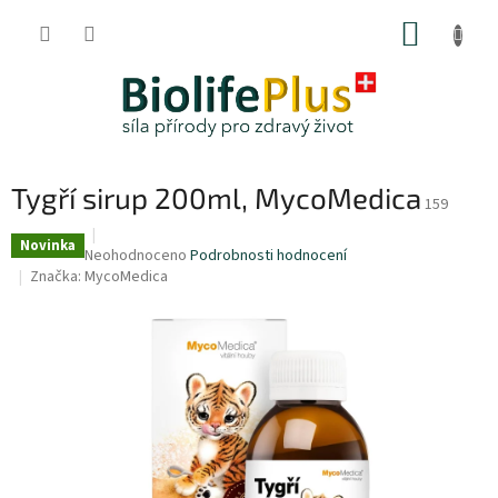
Přejít
NÁKUP
na
obsah
KOŠÍK
Tygří sirup 200ml, MycoMedica
159
Novinka
Průměrné
Neohodnoceno
Podrobnosti hodnocení
hodnocení
Značka:
MycoMedica
produktu
je
0,0
z
5
hvězdiček.