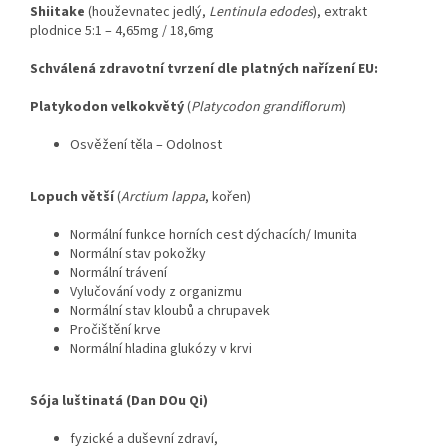
Shiitake
(houževnatec jedlý,
Lentinula edodes
), extrakt
plodnice 5:1 – 4,65mg / 18,6mg
Schválená zdravotní tvrzení dle platných nařízení EU:
Platykodon velkokvětý
(
Platycodon grandiflorum
)
Osvěžení těla – Odolnost
Lopuch větší
(
Arctium lappa
, kořen)
Normální funkce horních cest dýchacích/ Imunita
Normální stav pokožky
Normální trávení
Vylučování vody z organizmu
Normální stav kloubů a chrupavek
Pročištění krve
Normální hladina glukózy v krvi
Sója luštinatá (Dan DOu Qi)
fyzické a duševní zdraví,