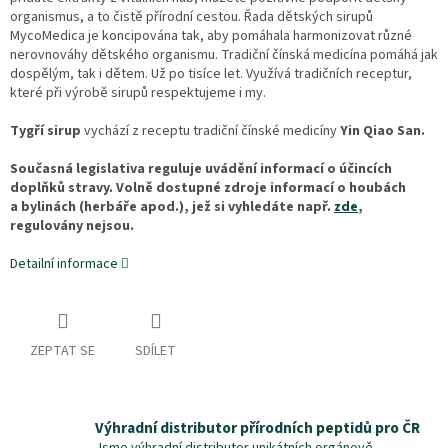
organismus, a to čistě přírodní cestou. Řada dětských sirupů
MycoMedica je koncipována tak, aby pomáhala harmonizovat různé
nerovnováhy dětského organismu. Tradiční čínská medicína pomáhá jak
dospělým, tak i dětem. Už po tisíce let. Využívá tradičních receptur,
které při výrobě sirupů respektujeme i my.
Tygří sirup
vychází z receptu tradiční čínské medicíny
Yin Qiao San.
Současná legislativa reguluje uvádění informací o účincích
doplňků stravy. Volně dostupné zdroje informací o houbách
a bylinách (herbáře apod.), jež si vyhledáte např.
zde
,
regulovány nejsou.
Detailní informace
ZEPTAT SE
SDÍLET
Výhradní distributor přírodních peptidů pro ČR