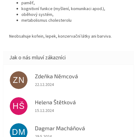
paměť,
kognitivní funkce (myšlení, komunikaci apod.),
oběhový systém,
metabolismus cholesterolu
Neobsahuje kofein, lepek, konzervační látky ani barviva.
Zdeňka Němcová
ZN
Hodnocení obchodu je 5 z 5 hvězdiček.
22.12.2024
Helena Štětková
HŠ
Hodnocení obchodu je 5 z 5 hvězdiček.
15.12.2024
Dagmar Macháňová
DM
Hodnocení obchodu je 5 z 5 hvězdiček.
29.5.2024