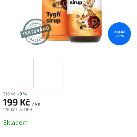
219 Kč
–9 %
219 Kč
–9 %
199 Kč
/ ks
178 Kč bez DPH
Měrná
Skladem
cena: