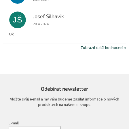
Josef Šilhavik
JŠ
Hodnocení obchodu je 5 z 5 hvězdiček.
28.4.2024
Ok
Zobrazit další hodnocení
Odebírat newsletter
Vložte svůj e-mail a my vám budeme zasílat informace o nových
produktech na našem e-shopu.
E-mail