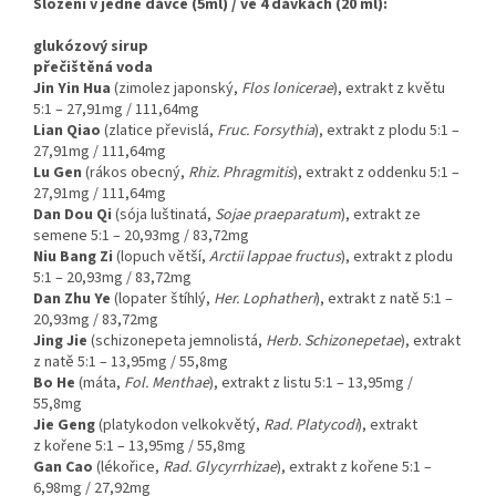
Složení v jedné dávce (5ml) / ve 4 dávkách (20 ml):
glukózový sirup
přečištěná voda
Jin Yin Hua
(zimolez japonský,
Flos lonicerae
), extrakt z květu
5:1 – 27,91mg / 111,64mg
Lian Qiao
(zlatice převislá,
Fruc. Forsythia
), extrakt z plodu 5:1 –
27,91mg / 111,64mg
Lu Gen
(rákos obecný,
Rhiz. Phragmitis
), extrakt z oddenku 5:1 –
27,91mg / 111,64mg
Dan Dou Qi
(sója luštinatá,
Sojae praeparatum
), extrakt ze
semene 5:1 – 20,93mg / 83,72mg
Niu Bang Zi
(lopuch větší,
Arctii lappae fructus
), extrakt z plodu
5:1 – 20,93mg / 83,72mg
Dan Zhu Ye
(lopater štíhlý,
Her. Lophatheri
), extrakt z natě 5:1 –
20,93mg / 83,72mg
Jing Jie
(schizonepeta jemnolistá,
Herb. Schizonepetae
), extrakt
z natě 5:1 – 13,95mg / 55,8mg
Bo He
(máta,
Fol. Menthae
), extrakt z listu 5:1 – 13,95mg /
55,8mg
Jie Geng
(platykodon velkokvětý,
Rad. Platycodi
), extrakt
z kořene 5:1 – 13,95mg / 55,8mg
Gan Cao
(lékořice,
Rad. Glycyrrhizae
), extrakt z kořene 5:1 –
6,98mg / 27,92mg