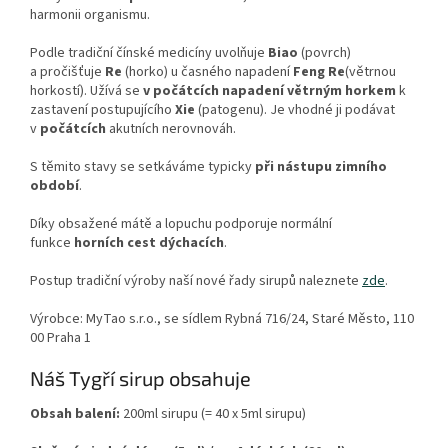
harmonii organismu.
Podle tradiční čínské medicíny uvolňuje
Biao
(povrch)
a pročišťuje
Re
(horko) u časného napadení
Feng Re
(větrnou
horkostí). Užívá se
v počátcích napadení větrným horkem
k
zastavení postupujícího
Xie
(patogenu). Je vhodné ji podávat
v
počátcích
akutních nerovnováh.
S těmito stavy se setkáváme typicky
při nástupu zimního
období
.
Díky obsažené mátě a lopuchu podporuje normální
funkce
horních cest dýchacích
.
Postup tradiční výroby naší nové řady sirupů naleznete
zde
.
Výrobce: MyTao s.r.o., se sídlem Rybná 716/24, Staré Město, 110
00 Praha 1
Náš
Tygří sirup
obsahuje
Obsah balení:
200ml sirupu (= 40 x 5ml sirupu)