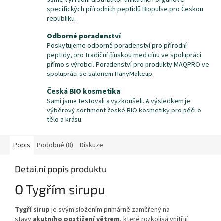
Jsme výhradní distributor unikátních orgánově
specifických přírodních peptidů Biopulse pro Českou
republiku.
Odborné poradenství
Poskytujeme odborné poradenství pro přírodní
peptidy, pro tradiční čínskou medicínu ve spolupráci
přímo s výrobci. Poradenství pro produkty MAQPRO ve
spolupráci se salonem HanyMakeup.
Česká BIO kosmetika
Sami jsme testovali a vyzkoušeli. A výsledkem je
výběrový sortiment české BIO kosmetiky pro péči o
tělo a krásu.
Popis
Podobné (8)
Diskuze
Detailní popis produktu
O Tygřím sirupu
Tygří sirup
je svým složením primárně zaměřený na
stavy
akutního postižení větrem
, které rozkolísá vnitřní